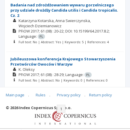
Badania nad zdrożdżowaniem wywaru gorzelniczego
przy udziale drożdży Candida utilis i Candida tropicalis.
Cz. 2
Katarzyna Kotarska
Anna Swierczynska
Wojciech Dziemianowicz
PFiOW
2017; 61
(08)
: 20-22;
DOI: 10.15199/64.2017.8.2;
Language:
PL
Full text: No | Abstract: Yes | Keywords: 5 | References: 4
Jubileuszowa konferencja Krajowego Stowarzyszenia
Przetwórców Owoców i Warzyw
K. Oleksy
PFiOW
2017; 61
(08)
: 28-29;
Language:
PL
Full text: No | Abstract: No | Keywords: 0 | References: 0
Main page
.
Rules
.
Privacy policy
.
Return policy
© 2026 Index Copernicus Sp. z o.o.
|<
<<
1
2
>>
>|