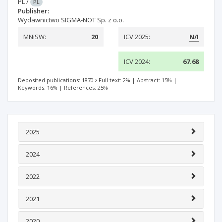
PL
/
PL
Publisher:
Wydawnictwo SIGMA-NOT Sp. z o.o.
MNiSW:
20
ICV 2025:
N/I
ICV 2024:
67.68
Deposited publications: 1870
Full text: 2%
|
Abstract: 15%
|
Keywords: 16%
|
References: 25%
2025
2024
2022
2021
2020