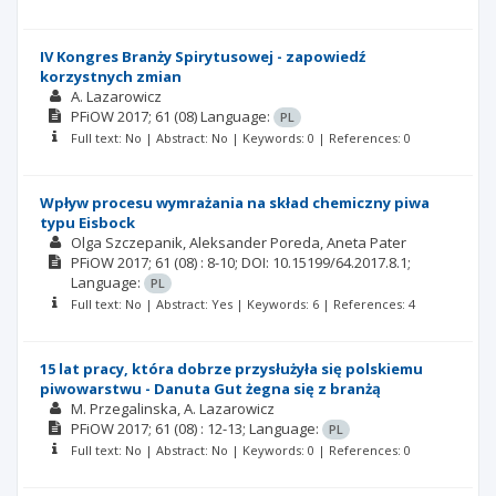
IV Kongres Branży Spirytusowej - zapowiedź
korzystnych zmian
A. Lazarowicz
PFiOW
2017; 61
(08)
Language:
PL
Full text: No | Abstract: No | Keywords: 0 | References: 0
Wpływ procesu wymrażania na skład chemiczny piwa
typu Eisbock
Olga Szczepanik
Aleksander Poreda
Aneta Pater
PFiOW
2017; 61
(08)
: 8-10;
DOI: 10.15199/64.2017.8.1;
Language:
PL
Full text: No | Abstract: Yes | Keywords: 6 | References: 4
15 lat pracy, która dobrze przysłużyła się polskiemu
piwowarstwu - Danuta Gut żegna się z branżą
M. Przegalinska
A. Lazarowicz
PFiOW
2017; 61
(08)
: 12-13;
Language:
PL
Full text: No | Abstract: No | Keywords: 0 | References: 0