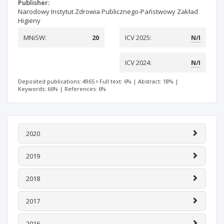
Publisher:
Narodowy Instytut Zdrowia Publicznego-Państwowy Zakład
Higieny
MNiSW:
20
ICV 2025:
N/I
ICV 2024:
N/I
Deposited publications: 4965
Full text: 6%
|
Abstract: 18%
|
Keywords: 66%
|
References: 6%
2020
2019
2018
2017
2016