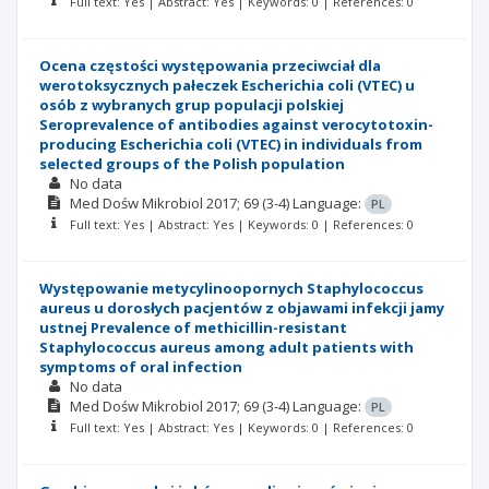
Full text: Yes | Abstract: Yes | Keywords: 0 | References: 0
Ocena częstości występowania przeciwciał dla
werotoksycznych pałeczek Escherichia coli (VTEC) u
osób z wybranych grup populacji polskiej
Seroprevalence of antibodies against verocytotoxin-
producing Escherichia coli (VTEC) in individuals from
selected groups of the Polish population
No data
Med Dośw Mikrobiol
2017; 69
(3-4)
Language:
PL
Full text: Yes | Abstract: Yes | Keywords: 0 | References: 0
Występowanie metycylinoopornych Staphylococcus
aureus u dorosłych pacjentów z objawami infekcji jamy
ustnej Prevalence of methicillin-resistant
Staphylococcus aureus among adult patients with
symptoms of oral infection
No data
Med Dośw Mikrobiol
2017; 69
(3-4)
Language:
PL
Full text: Yes | Abstract: Yes | Keywords: 0 | References: 0