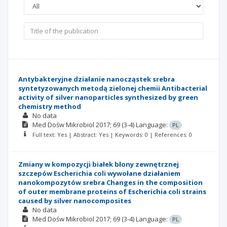
Antybakteryjne działanie nanocząstek srebra
syntetyzowanych metodą zielonej chemii Antibacterial
activity of silver nanoparticles synthesized by green
chemistry method
No data
Med Dośw Mikrobiol
2017; 69
(3-4)
Language:
PL
Full text: Yes | Abstract: Yes | Keywords: 0 | References: 0
Zmiany w kompozycji białek błony zewnętrznej
szczepów Escherichia coli wywołane działaniem
nanokompozytów srebra Changes in the composition
of outer membrane proteins of Escherichia coli strains
caused by silver nanocomposites
No data
Med Dośw Mikrobiol
2017; 69
(3-4)
Language:
PL