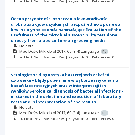
Full text: Yes | Abstract: Yes | Keywords: 0 | References: 0
Ocena przydatności oznaczania lekowrażliwości
drobnoustrojów uzyskanych bezpośrednio z posiewu
krwi na płynne podłoża namnażające Evaluation of the
usefulness of the microbial susceptibility test done
directly from blood culture on grooving media
No data
Med Dośw Mikrobiol
2017; 69
(3-4)
Language:
PL
Full text: Yes | Abstract: Yes | Keywords: 0 | References: 0
Serologiczna diagnostyka bakteryjnych zakażeń
człowieka – błędy popełniane w wyborze i wykonaniu
badań laboratoryjnych oraz w interpretacji ich
wyników Serological diagnosis of bacterial infections –
mistakes in the selection and execution of laboratory
tests and in interpretation of the results
No data
Med Dośw Mikrobiol
2017; 69
(3-4)
Language:
PL
Full text: Yes | Abstract: Yes | Keywords: 0 | References: 0