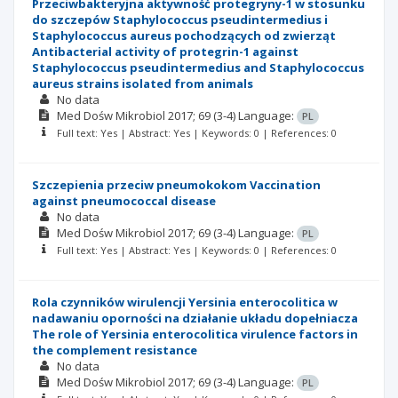
Przeciwbakteryjna aktywność protegryny-1 w stosunku
do szczepów Staphylococcus pseudintermedius i
Staphylococcus aureus pochodzących od zwierząt
Antibacterial activity of protegrin-1 against
Staphylococcus pseudintermedius and Staphylococcus
aureus strains isolated from animals
No data
Med Dośw Mikrobiol
2017; 69
(3-4)
Language:
PL
Full text: Yes | Abstract: Yes | Keywords: 0 | References: 0
Szczepienia przeciw pneumokokom Vaccination
against pneumococcal disease
No data
Med Dośw Mikrobiol
2017; 69
(3-4)
Language:
PL
Full text: Yes | Abstract: Yes | Keywords: 0 | References: 0
Rola czynników wirulencji Yersinia enterocolitica w
nadawaniu oporności na działanie układu dopełniacza
The role of Yersinia enterocolitica virulence factors in
the complement resistance
No data
Med Dośw Mikrobiol
2017; 69
(3-4)
Language:
PL