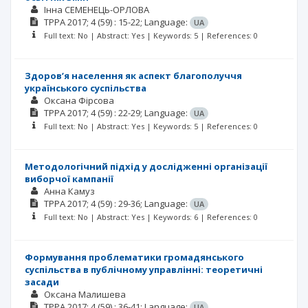
Інна СЕМЕНЕЦЬ-ОРЛОВА
TPPA
2017; 4
(59)
: 15-22;
Language:
UA
Full text: No | Abstract: Yes | Keywords: 5 | References: 0
Здоров’я населення як аспект благополуччя
українського суспільства
Оксана Фірсова
TPPA
2017; 4
(59)
: 22-29;
Language:
UA
Full text: No | Abstract: Yes | Keywords: 5 | References: 0
Методологічний підхід у дослідженні організації
виборчої кампанії
Анна Камуз
TPPA
2017; 4
(59)
: 29-36;
Language:
UA
Full text: No | Abstract: Yes | Keywords: 6 | References: 0
Формування проблематики громадянського
суспільства в публічному управлінні: теоретичні
засади
Оксана Малишева
TPPA
2017; 4
(59)
: 36-41;
Language:
UA