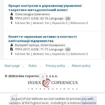
Процес контролю в державному управлінні:
теоретико-методологічний аспект
Олександра Шевченко
TPPA
2017; 4
(59)
: 63-70;
Language:
UA
Full text: No | Abstract: Yes | Keywords: 0 | References: 0
Поняття «приховані активи» в контексті
капіталізації підприємства
Валерій Горячук
Юлія Назаренко
TPPA
2017; 4
(59)
: 71-77;
Language:
UA
Full text: No | Abstract: Yes | Keywords: 5 | References: 0
Main page
.
Rules
.
Privacy policy
.
Return policy
© 2026 Index Copernicus Sp. z o.o.
|<
<<
1
2
3
4
>>
>|
As part of our website we use cookies to provide you with
services at the highest level , including in a manner tailored to