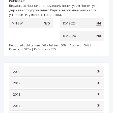
Publisher:
Видається Навчально-науковим інститутом "Інститут
державного управління" Харківського національного
університету імені В.Н. Каразіна.
MNiSW:
N/D
ICV 2025:
N/I
ICV 2024:
N/I
Deposited publications: 469
Full text: 54%
|
Abstract: 100%
|
Keywords: 100%
|
References: 25%
2020
2019
2018
2017