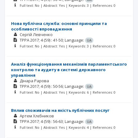
Full text: No | Abstract: Yes | Keywords: 3 | References: 0
Нова публічна служба: основні принципи та
особливості впровадження
Сергій Левченко
TPPA
2017; 4
(59)
: 41-50;
Language:
UA
Full text: No | Abstract: Yes | Keywords: 3 | References: 0
Аналіз функціонування механізмів парламентського
контролю та аудиту в системі державного
управління
Дінара Рарова
TPPA
2017; 4
(59)
: 50-56;
Language:
UA
Full text: No | Abstract: Yes | Keywords: 6 | References: 0
Вплив споживачів на якість публічних послуг
Артем Хлєбников
TPPA
2017; 4
(59)
: 56-63;
Language:
UA
Full text: No | Abstract: Yes | Keywords: 4 | References: 0