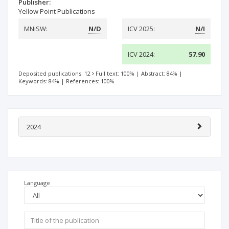
Publisher:
Yellow Point Publications
MNiSW:
N/D
ICV 2025:
N/I
ICV 2024:
57.90
Deposited publications: 12
Full text: 100%
|
Abstract: 84%
|
Keywords: 84%
|
References: 100%
2024
Language