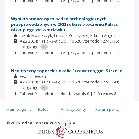
Full text: Yes | Abstract: Yes | Keywords: 9 | References: 27
Wyniki sondażowych badań archeologicznych
przeprowadzonych w 2022 roku w otoczeniu Pałacu
Biskupiego we Włocławku
Jakub Mosiejczyk
Łukasz Połczyński
Effimia Angeli
AZS
2024; 1
(1)
: 73-81;
DOI: 10.5281/zenodo.12748175;
Language:
PL
Full text: Yes | Abstract: Yes | Keywords: 7 | References: 14
Neolityczny toporek z okolic Przeworna, gm. Strzelin
Ewa Lisowska
AZS
2024; 1
(1)
: 83-85;
DOI: 10.5281/zenodo.12748194;
Language:
PL
Full text: Yes | Abstract: No | Keywords: 0 | References: 8
Main page
.
Rules
.
Privacy policy
.
Return policy
© 2026 Index Copernicus Sp. z o.o.
|<
<<
1
2
>>
>|