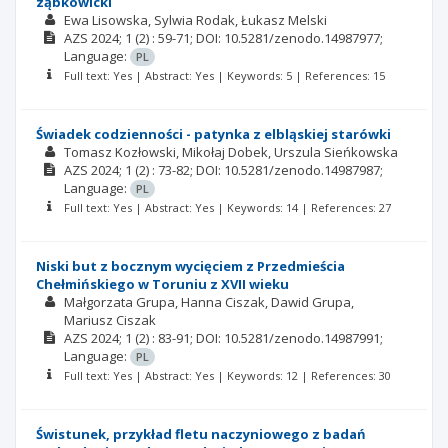
ząbkowicki
Ewa Lisowska
Sylwia Rodak
Łukasz Melski
AZS
2024; 1
(2)
: 59-71;
DOI: 10.5281/zenodo.14987977;
Language:
PL
Full text: Yes | Abstract: Yes | Keywords: 5 | References: 15
Świadek codzienności - patynka z elbląskiej starówki
Tomasz Kozłowski
Mikołaj Dobek
Urszula Sieńkowska
AZS
2024; 1
(2)
: 73-82;
DOI: 10.5281/zenodo.14987987;
Language:
PL
Full text: Yes | Abstract: Yes | Keywords: 14 | References: 27
Niski but z bocznym wycięciem z Przedmieścia
Chełmińskiego w Toruniu z XVII wieku
Małgorzata Grupa
Hanna Ciszak
Dawid Grupa
Mariusz Ciszak
AZS
2024; 1
(2)
: 83-91;
DOI: 10.5281/zenodo.14987991;
Language:
PL
Full text: Yes | Abstract: Yes | Keywords: 12 | References: 30
Świstunek, przykład fletu naczyniowego z badań