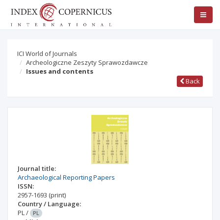
ICI World of Journals
Archeologiczne Zeszyty Sprawozdawcze
Issues and contents
Back
Journal title:
Archaeological Reporting Papers
ISSN:
2957-1693
(print)
Country / Language:
PL
/
PL