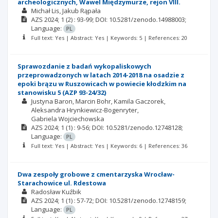
archeologicznych, Wawel Międzymurze, rejon VIII.
Michał Lis
Jakub Rąpała
AZS
2024; 1
(2)
: 93-99;
DOI: 10.5281/zenodo.14988003;
Language:
PL
Full text: Yes | Abstract: Yes | Keywords: 5 | References: 20
Sprawozdanie z badań wykopaliskowych
przeprowadzonych w latach 2014-2018 na osadzie z
epoki brązu w Ruszowicach w powiecie kłodzkim na
stanowisku 5 (AZP 93-24/32)
Justyna Baron
Marcin Bohr
Kamila Gaczorek
Aleksandra Hrynkiewicz-Bogenryter
Gabriela Wojciechowska
AZS
2024; 1
(1)
: 9-56;
DOI: 10.5281/zenodo.12748128;
Language:
PL
Full text: Yes | Abstract: Yes | Keywords: 6 | References: 36
Dwa zespoły grobowe z cmentarzyska Wrocław-
Starachowice ul. Rdestowa
Radosław Kuźbik
AZS
2024; 1
(1)
: 57-72;
DOI: 10.5281/zenodo.12748159;
Language:
PL