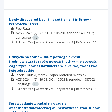
Newly discovered Neolithic settlement in Krnov –
Petrovická Street
Petr Rataj
AZS
2024; 1
(2)
: 7-17;
DOI: 10.5281/zenodo.14987932;
Language:
PL
Full text: Yes | Abstract: Yes | Keywords: 5 | References: 25
Odkrycia na stanowisku z późnego okresu
średniowiecza i czasów nowożytnych w miejscowości
Zagórzyce, powiat Kazimierza Wielka, województwo
świętokrzyskie
Jacek Pikulski
Marek Trojan
Mateusz Woźniak
AZS
2024; 1
(2)
: 19-58;
DOI: 10.5281/zenodo.14987962;
Language:
PL
Full text: Yes | Abstract: Yes | Keywords: 8 | References: 32
Sprawozdanie z badań na osadzie
wczesnośredniowiecznej w Braszowicach stan. 8, pow.