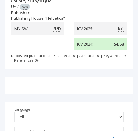
Country / Language:
UA
/
n/d
Publisher:
Publishing House “Helvetica”
MNiSW:
N/D
ICV 2025:
N/I
ICV 2024:
54.68
Deposited publications: 0
Full text: 0%
|
Abstract: 0%
|
Keywords: 0%
|
References: 0%
Language