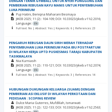
DENGAN TEKNIK GYMBALL UNTUK NYERI PUNGGUNG DAN
PEMBERIAN REBUSAN KAYU MANIS UNTUK PENYEMBUHAN
LUKA PERINEUM
Puji Hatini
Beniqna Maharani Besmaya
JIKEB
2025; 11
(2)
: 104-109;
DOI: 10.33023/jikeb.v11i2.2016;
Language:
EN
Full text: No | Abstract: Yes | Keywords: 6 | References: 23
PENGARUH REBUSAN DAUN SIRIH MERAH TERHADAP
PENYEMBUHAN LUKA PERINEUM PADA IBU POSTPARTUM
DI WILAYAH KERJA UPTD PUSKESMAS TARAJU KABUPATEN
TASIKMALAYA
Nia Kurniasih
JIKEB
2025; 11
(2)
: 110-121;
DOI: 10.33023/jikeb.v11i2.2074;
Language:
EN
Full text: No | Abstract: Yes | Keywords: 3 | References: 14
HUBUNGAN DUKUNGAN KELUARGA (SUAMI) DENGAN
PEMBERIAN ASI EKLUSIF DI WILAYAH PERKOTAAN DAN
PEDESAAN : SCOPING REVIEW
Dulce Maria Guterres
Mufdlilah
Ismarwati
JIKEB
2025; 11
(2)
: 122-133;
DOI: 10.33023/jikeb.v11i2.2563;
Language:
EN