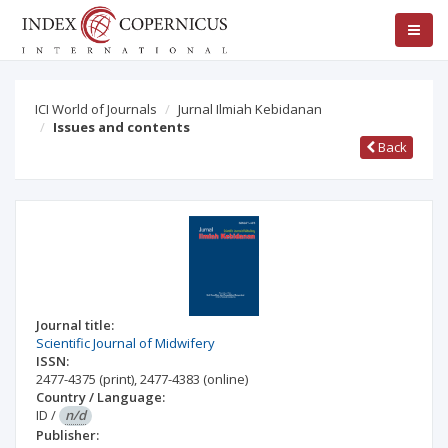
ICI World of Journals
Jurnal Ilmiah Kebidanan
Issues and contents
Back
Journal title:
Scientific Journal of Midwifery
ISSN:
2477-4375
(print)
,
2477-4383
(online)
Country / Language:
ID
/
n/d
Publisher: