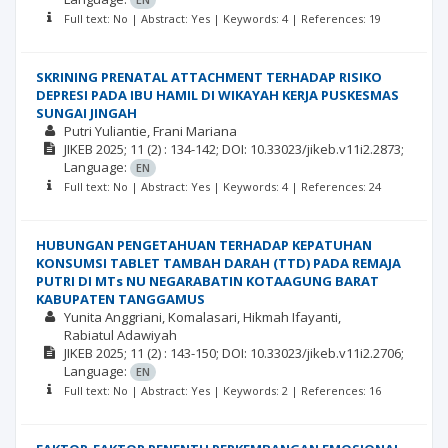
Full text: No | Abstract: Yes | Keywords: 4 | References: 19
SKRINING PRENATAL ATTACHMENT TERHADAP RISIKO
DEPRESI PADA IBU HAMIL DI WIKAYAH KERJA PUSKESMAS
SUNGAI JINGAH
Putri Yuliantie
Frani Mariana
JIKEB
2025; 11
(2)
: 134-142;
DOI: 10.33023/jikeb.v11i2.2873;
Language:
EN
Full text: No | Abstract: Yes | Keywords: 4 | References: 24
HUBUNGAN PENGETAHUAN TERHADAP KEPATUHAN
KONSUMSI TABLET TAMBAH DARAH (TTD) PADA REMAJA
PUTRI DI MTs NU NEGARABATIN KOTAAGUNG BARAT
KABUPATEN TANGGAMUS
Yunita Anggriani
Komalasari
Hikmah Ifayanti
Rabiatul Adawiyah
JIKEB
2025; 11
(2)
: 143-150;
DOI: 10.33023/jikeb.v11i2.2706;
Language:
EN
Full text: No | Abstract: Yes | Keywords: 2 | References: 16