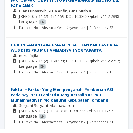
FAKTOR-FAKTOR PENENTU PERKEMBANGAN EMOSIONAL
PADA ANAK
Dian Furwasyih
Yulia Arifin
Gina Muthia
JIKEB
2025; 11
(2)
: 151-159;
DOI: 10.33023/jikeb.v11i2.2898;
Language:
EN
Full text: No | Abstract: Yes | Keywords: 4 | References: 22
HUBUNGAN ANTARA USIA MENIKAH DAN PARITAS PADA
WUS DI RS PKU MUHAMMADIYAH YOGYAKARTA
nurul fajila
JIKEB
2025; 11
(2)
: 160-171;
DOI: 10.33023/jikeb.v11i2.2717;
Language:
EN
Full text: No | Abstract: Yes | Keywords: 1 | References: 15
Faktor – Faktor Yang Mempengaruhi Pemberian ASI
Pada Bayi Baru Lahir Di Ruang Bersalin RS PKU
Muhammadiyah Mojoagung Kabupaten Jombang
Suryani Suryani
Mudhawaroh
JIKEB
2025; 11
(1)
: 1-10;
DOI: 10.33023/jikeb.v11i1.1757;
Language:
EN
Full text: No | Abstract: Yes | Keywords: 2 | References: 31