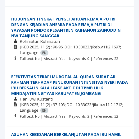
HUBUNGAN TINGKAT PENGETAHUAN REMAJA PUTRI
DENGAN KEJADIAN ANEMIA PADA REMAJA PUTRI DI
YAYASAN PONDOK PESANTREN RAIHANUN ZAINUDDIN
NW TANJUNG SANGGAR
Rohniatun Rohniatun
JIKEB
2025; 11
(2)
: 90-96;
DOI: 10.33023/jikeb.v11i2.1697;
Language:
EN
Full text: No | Abstract: Yes | Keywords: 0 | References: 22
EFEKTIVITAS TERAPI MUROTAL AL-QURAN SURAT AR–
RAHMAN TERHADAP PENURUNAN INTENSITAS NYERI PADA
IBU BERSALIN KALA I FASE AKTIF DI TPMB LILIK
MINDAJATININGTYAS KABUPATEN JOMBANG
Hani Dwi Kustanti
JIKEB
2025; 11
(2)
: 97-103;
DOI: 10.33023/jikeb.v11i2.1712;
Language:
EN
Full text: No | Abstract: Yes | Keywords: 2 | References: 32
ASUHAN KEBIDANAN BERKELANJUTAN PADA IBU HAMIL