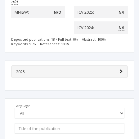
n/d
MNiSW:
N/D
ICV 2025:
N/I
ICV 2024:
N/I
Deposited publications: 18
Full text: 0%
|
Abstract: 100%
|
Keywords: 95%
|
References: 100%
2025
Language