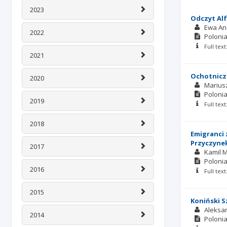
2023
Odczyt Alf
Ewa An
2022
Polonia
Full tex
2021
Ochotnicza
2020
Marius
Polonia
2019
Full tex
2018
Emigranci 
Przyczynek
2017
Kamil 
Polonia
2016
Full tex
2015
Koniński S
Aleksa
2014
Polonia