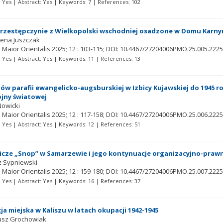
t: Yes | Abstract: Yes | Keywords: 7 | References: 102
rzestępczynie z Wielkopolski wschodniej osadzone w Domu Karny
ena Juszczak
 Maior Orientalis
2025; 12
: 103-115;
DOI: 10.4467/27204006PMO.25.005.2225
t: Yes | Abstract: Yes | Keywords: 11 | References: 13
jów parafii ewangelicko-augsburskiej w Izbicy Kujawskiej do 1945 rok
ojny światowej
Nowicki
 Maior Orientalis
2025; 12
: 117-158;
DOI: 10.4467/27204006PMO.25.006.2225
t: Yes | Abstract: Yes | Keywords: 12 | References: 51
icze „Snop” w Samarzewie i jego kontynuacje organizacyjno-pra
 Sypniewski
 Maior Orientalis
2025; 12
: 159-180;
DOI: 10.4467/27204006PMO.25.007.2225
t: Yes | Abstract: Yes | Keywords: 16 | References: 37
a miejska w Kaliszu w latach okupacji 1942-1945
usz Grochowiak