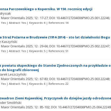
onsa Parczewskiego o Koperniku. W 150. rocznicę edycji
drysiak
 Maior Orientalis
2025; 12
: 17-27;
DOI: 10.4467/27204006PMO.25.001.22246;
t: Yes | Abstract: Yes | Keywords: 4 | References: 14
 Straż Pożarna w Brudzewie (1914-2014) – sto lat działalności Bog
z Kaszyński
 Maior Orientalis
2025; 12
: 29-66;
DOI: 10.4467/27204006PMO.25.002.22247;
t: Yes | Abstract: Yes | Keywords: 5 | References: 51
z powiatu słupeckiego do Stanów Zjednoczonych na przykładzie och
 do biografii zbiorowej
Marek Leszczyński
 Maior Orientalis
2025; 12
: 67-83;
DOI: 10.4467/27204006PMO.25.003.22248;
t: Yes | Abstract: Yes | Keywords: 6 | References: 22
zwadron Ziemi Kujawskiej. Przyczynek do dziejów jazdy odrodzoneg
nder Smoliński
 Maior Orientalis
2025; 12
: 85-102;
DOI: 10.4467/27204006PMO.25.004.22249