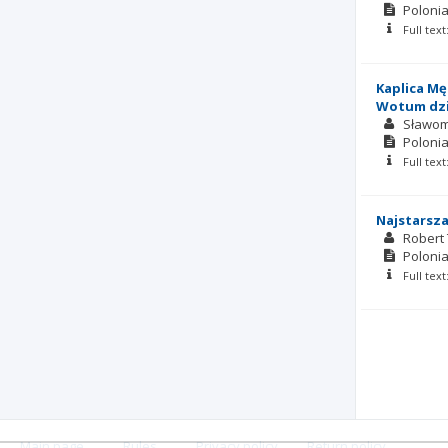
Polonia
Full tex
Kaplica M
Wotum dzi
Sławom
Polonia
Full tex
Najstarsza
Robert
Polonia
Full tex
Main page
.
Rules
.
Privacy policy
.
Return policy