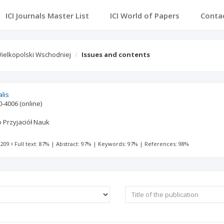
ICI Journals Master List
ICI World of Papers
Conta
 Wielkopolski Wschodniej
Issues and contents
alis
0-4006
(online)
 Przyjaciół Nauk
 209
Full text: 87%
|
Abstract: 97%
|
Keywords: 97%
|
References: 98%