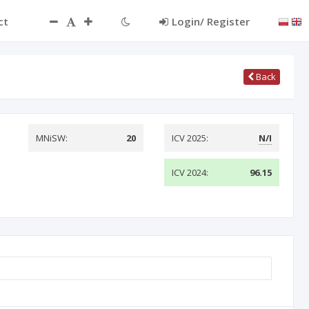
ct
Login/ Register
Back
MNiSW:
20
ICV 2025:
N/I
ICV 2024:
96.15