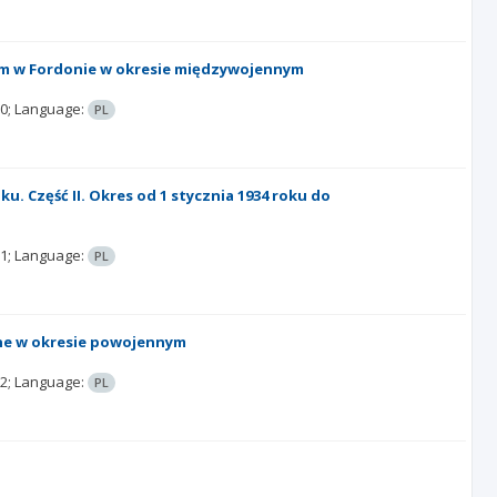
m w Fordonie w okresie międzywojennym
0;
Language:
PL
u. Część II. Okres od 1 stycznia 1934 roku do
1;
Language:
PL
wne w okresie powojennym
2;
Language:
PL