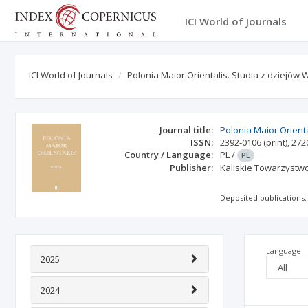
ICI World of Journals
ICI World of Journals
Polonia Maior Orientalis. Studia z dziejów
Journal title:
Polonia Maior Orient
ISSN:
2392-0106
(print)
,
272
Country / Language:
PL
/
PL
Publisher:
Kaliskie Towarzystwo
Deposited publications:
Language
2025
2024