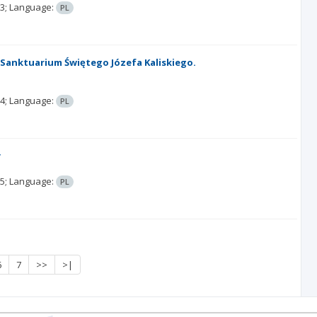
3;
Language:
PL
anktuarium Świętego Józefa Kaliskiego.
4;
Language:
PL
y
5;
Language:
PL
6
7
>>
>|