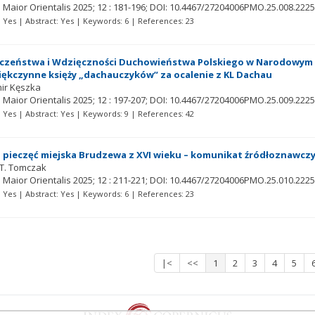
 Maior Orientalis
2025; 12
: 181-196;
DOI: 10.4467/27204006PMO.25.008.2225
t: Yes | Abstract: Yes | Keywords: 6 | References: 23
ęczeństwa i Wdzięczności Duchowieństwa Polskiego w Narodowym S
ękczynne księży „dachauczyków” za ocalenie z KL Dachau
ir Kęszka
 Maior Orientalis
2025; 12
: 197-207;
DOI: 10.4467/27204006PMO.25.009.2225
t: Yes | Abstract: Yes | Keywords: 9 | References: 42
 pieczęć miejska Brudzewa z XVI wieku – komunikat źródłoznawcz
 T. Tomczak
 Maior Orientalis
2025; 12
: 211-221;
DOI: 10.4467/27204006PMO.25.010.2225
t: Yes | Abstract: Yes | Keywords: 6 | References: 23
|<
<<
1
2
3
4
5