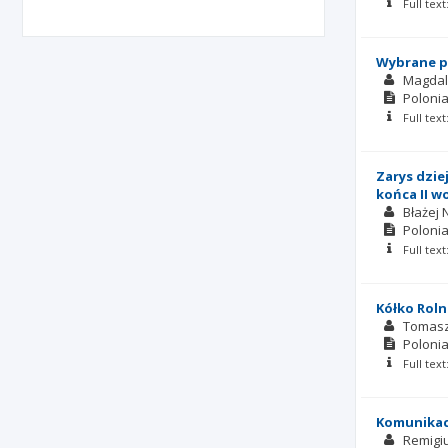
Full tex
Wybrane p
Magdal
Polonia
Full tex
Zarys dzie
końca II w
Błażej 
Polonia
Full tex
Kółko Roln
Tomasz
Polonia
Full tex
Komunikacj
Remigi