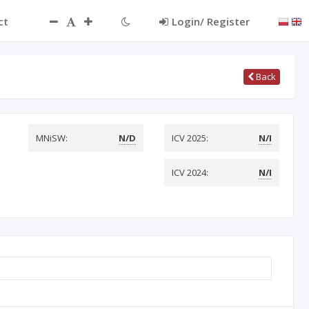
ct
Login/ Register
Back
MNiSW:
N/D
ICV 2025:
N/I
ICV 2024:
N/I