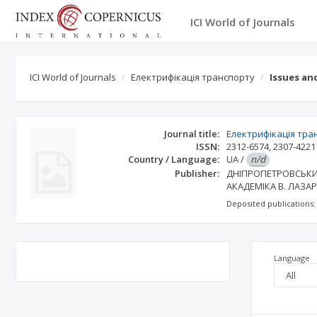
ICI World of Journals
ICI World of Journals
Електрифікація транспорту
Issues an
Journal title:
Електрифікація тра
ISSN:
2312-6574
,
2307-4221
Country / Language:
UA
/
n/d
Publisher:
ДНІПРОПЕТРОВСЬКИ
АКАДЕМІКА В. ЛАЗА
Deposited publications:
Language