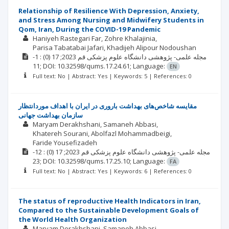
Relationship of Resilience With Depression, Anxiety,
and Stress Among Nursing and Midwifery Students in
Qom, Iran, During the COVID-19 Pandemic
Haniyeh Rastegari Far
Zohre Khalajinia
Parisa Tabatabai Jafari
Khadijeh Alipour Nodoushan
: 1-
(0)
2023; 17
مجله علمی- پژوهشی دانشگاه علوم پزشکی قم
11;
DOI: 10.32598/qums.17.24.61;
Language:
EN
Full text: No | Abstract: Yes | Keywords: 5 | References: 0
مقایسه شاخص‌­های بهداشت باروری در ایران با اهداف موردانتظار
سازمان بهداشت جهانی
Maryam Derakhshani
Samaneh Abbasi
Khatereh Sourani
Abolfazl Mohammadbeigi
Faride Yousefizadeh
: 12-
(0)
2023; 17
مجله علمی- پژوهشی دانشگاه علوم پزشکی قم
23;
DOI: 10.32598/qums.17.25.10;
Language:
FA
Full text: No | Abstract: Yes | Keywords: 6 | References: 0
The status of reproductive Health Indicators in Iran,
Compared to the Sustainable Development Goals of
the World Health Organization
Maryam Derakhshani
Samaneh Abbasi