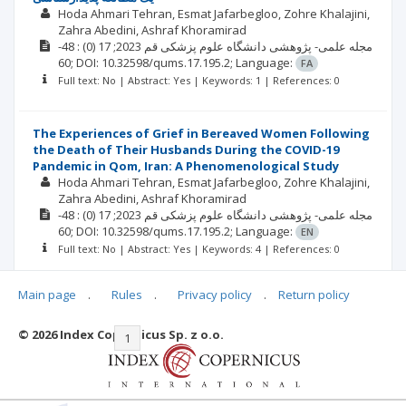
Hoda Ahmari Tehran
Esmat Jafarbegloo
Zohre Khalajini
Zahra Abedini
Ashraf Khoramirad
: 48-
(0)
2023; 17
مجله علمی- پژوهشی دانشگاه علوم پزشکی قم
60;
DOI: 10.32598/qums.17.195.2;
Language:
FA
Full text: No | Abstract: Yes | Keywords: 1 | References: 0
The Experiences of Grief in Bereaved Women Following
the Death of Their Husbands During the COVID-19
Pandemic in Qom, Iran: A Phenomenological Study
Hoda Ahmari Tehran
Esmat Jafarbegloo
Zohre Khalajini
Zahra Abedini
Ashraf Khoramirad
: 48-
(0)
2023; 17
مجله علمی- پژوهشی دانشگاه علوم پزشکی قم
60;
DOI: 10.32598/qums.17.195.2;
Language:
EN
Full text: No | Abstract: Yes | Keywords: 4 | References: 0
Main page
.
Rules
.
Privacy policy
.
Return policy
© 2026 Index Copernicus Sp. z o.o.
|<
<<
1
2
3
4
5
6
7
>>
>|