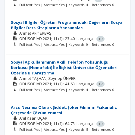
Full text: Yes | Abstract: Yes | Keywords: 4 | References: 0
Sosyal Bilgiler Öğretim Programındaki Değerlerin Sosyal
Bilgiler Ders Kitaplarına Yansımaları
Ahmet Akif ERBAŞ
ODÜSOBİAD
2021; 11
(1)
: 23-40;
Language:
TR
Full text: Yes | Abstract: Yes | Keywords: 0 | References: 0
Sosyal Ağ Kullanımının Akıllı Telefon Yoksunluğu
Korkusu (Nomofobi) İle İlişkisi: Üniversite Öğrencileri
Üzerine Bir Araştırma
Ahmet TAŞHAN
Zeynep ÜNVER
ODÜSOBİAD
2021; 11
(1)
: 41-63;
Language:
TR
Full text: Yes | Abstract: Yes | Keywords: 4 | References: 0
Arzu Nesnesi Olarak Şiddet: Joker Filminin Psikanaliz
Çerçevede Çözümlenmesi
Anıl Kaan UÇAR
ODÜSOBİAD
2021; 11
(1)
: 64-73;
Language:
TR
Full text: Yes | Abstract: Yes | Keywords: 5 | References: 0