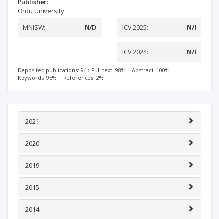
Publisher:
Ordu University
MNiSW:
N/D
ICV 2025:
N/I
ICV 2024:
N/I
Deposited publications: 94
Full text: 98%
|
Abstract: 100%
|
Keywords: 95%
|
References: 2%
2021
2020
2019
2015
2014