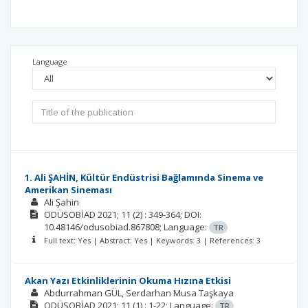
Language
1. Ali ŞAHİN, Kültür Endüstrisi Bağlamında Sinema ve
Amerikan Sineması
Ali Şahin
ODÜSOBİAD
2021; 11
(2)
: 349-364;
DOI:
10.48146/odusobiad.867808;
Language:
TR
Full text: Yes | Abstract: Yes | Keywords: 3 | References: 3
Akan Yazı Etkinliklerinin Okuma Hızına Etkisi
Abdurrahman GÜL
Serdarhan Musa Taşkaya
ODÜSOBİAD
2021; 11
(1)
: 1-22;
Language:
TR