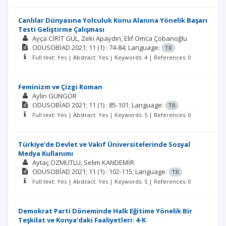
Canlılar Dünyasına Yolculuk Konu Alanına Yönelik Başarı
Testi Geliştirme Çalışması
Ayça CİRİT GÜL
Zeki Apaydın
Elif Omca Çobanoğlu
ODÜSOBİAD
2021; 11
(1)
: 74-84;
Language:
TR
Full text: Yes | Abstract: Yes | Keywords: 4 | References: 0
Feminizm ve Çizgi Roman
Aylin GÜNGÖR
ODÜSOBİAD
2021; 11
(1)
: 85-101;
Language:
TR
Full text: Yes | Abstract: Yes | Keywords: 5 | References: 0
Türkiye’de Devlet ve Vakıf Üniversitelerinde Sosyal
Medya Kullanımı
Aytaç ÖZMUTLU
Selim KANDEMİR
ODÜSOBİAD
2021; 11
(1)
: 102-115;
Language:
TR
Full text: Yes | Abstract: Yes | Keywords: 5 | References: 0
Demokrat Parti Döneminde Halk Eğitime Yönelik Bir
Teşkilat ve Konya’daki Faaliyetleri: 4-K