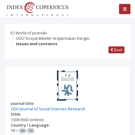
ICI World of Journals
ODÜ Sosyal Bilimler Araştırmaları Dergisi
Issues and contents
Back
Journal title:
ODU Journal of Social Sciences Research
ISSN:
1309-9302
(online)
Country / Language:
TR
/
EN
TR