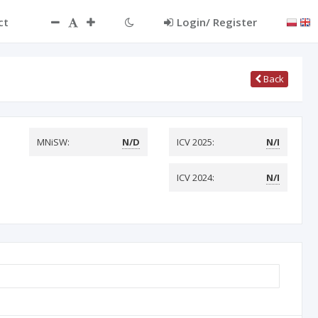
ct
Login/ Register
Back
MNiSW:
N/D
ICV 2025:
N/I
ICV 2024:
N/I