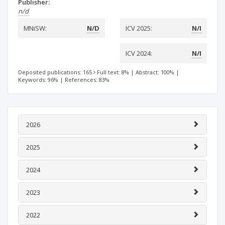
Publisher:
n/d
MNiSW:
N/D
ICV 2025:
N/I
ICV 2024:
N/I
Deposited publications: 165
Full text: 8%
|
Abstract: 100%
|
Keywords: 96%
|
References: 83%
2026
2025
2024
2023
2022