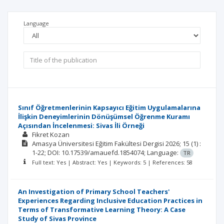
Language
Sınıf Öğretmenlerinin Kapsayıcı Eğitim Uygulamalarına
İlişkin Deneyimlerinin Dönüşümsel Öğrenme Kuramı
Açısından İncelenmesi: Sivas İli Örneği
Fikret Kozan
Amasya Üniversitesi Eğitim Fakültesi Dergisi
2026; 15
(1)
:
1-22;
DOI: 10.17539/amauefd.1854074;
Language:
TR
Full text: Yes | Abstract: Yes | Keywords: 5 | References: 58
An Investigation of Primary School Teachers'
Experiences Regarding Inclusive Education Practices in
Terms of Transformative Learning Theory: A Case
Study of Sivas Province