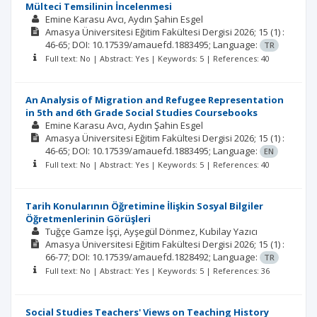
Mülteci Temsilinin İncelenmesi
Emine Karasu Avcı
Aydın Şahin Esgel
Amasya Üniversitesi Eğitim Fakültesi Dergisi
2026; 15
(1)
:
46-65;
DOI: 10.17539/amauefd.1883495;
Language:
TR
Full text: No | Abstract: Yes | Keywords: 5 | References: 40
An Analysis of Migration and Refugee Representation
in 5th and 6th Grade Social Studies Coursebooks
Emine Karasu Avcı
Aydın Şahin Esgel
Amasya Üniversitesi Eğitim Fakültesi Dergisi
2026; 15
(1)
:
46-65;
DOI: 10.17539/amauefd.1883495;
Language:
EN
Full text: No | Abstract: Yes | Keywords: 5 | References: 40
Tarih Konularının Öğretimine İlişkin Sosyal Bilgiler
Öğretmenlerinin Görüşleri
Tuğçe Gamze İşçi
Ayşegül Dönmez
Kubilay Yazıcı
Amasya Üniversitesi Eğitim Fakültesi Dergisi
2026; 15
(1)
:
66-77;
DOI: 10.17539/amauefd.1828492;
Language:
TR
Full text: No | Abstract: Yes | Keywords: 5 | References: 36
Social Studies Teachers' Views on Teaching History