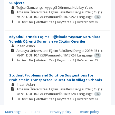
Subjects
Tuğçe Gamze İşçi
Ayşegül Dönmez
Kubilay Yazıcı
Amasya Üniversitesi Eğitim Fakültesi Dergisi
2026; 15
(1)
:
66-77;
DOI: 10.17539/amauefd.1828492;
Language:
EN
Full text: No | Abstract: Yes | Keywords: 5 | References: 36
Köy Okullarında Taşımalı Eğitimde Yaşanan Sorunlara
Yönelik Öğrenci Sorunları ve Çözüm Önerileri
İhsan Aslan
Amasya Üniversitesi Eğitim Fakültesi Dergisi
2026; 15
(1)
:
78-91;
DOI: 10.17539/amauefd.1615724;
Language:
TR
Full text: No | Abstract: Yes | Keywords: 5 | References: 33
Student Problems and Solution Suggestions for
Problems in Transported Education in Village Schools
İhsan Aslan
Amasya Üniversitesi Eğitim Fakültesi Dergisi
2026; 15
(1)
:
78-91;
DOI: 10.17539/amauefd.1615724;
Language:
EN
Full text: No | Abstract: Yes | Keywords: 5 | References: 33
Main page
.
Rules
.
Privacy policy
.
Return policy