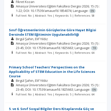
Fikret Kozan
Amasya Üniversitesi Eğitim Fakültesi Dergisi
2026; 15
(1)
:
1-22;
DOI: 10.17539/amauefd.1854074;
Language:
EN
Full text: No | Abstract: Yes | Keywords: 5 | References: 58
Sınıf Öğretmenlerinin Görüşlerine Göre Hayat Bilgisi
Dersinde STEM Eğitiminin Uygulanabilirliği
Birgül Şahin
Elif Yıldız
Amasya Üniversitesi Eğitim Fakültesi Dergisi
2026; 15
(1)
:
23-45;
DOI: 10.17539/amauefd.1825663;
Language:
TR
Full text: No | Abstract: Yes | Keywords: 5 | References: 64
Primary School Teachers' Perspectives on the
Applicability of STEM Education in the Life Sciences
Course
Birgül Şahin
Elif Yıldız
Amasya Üniversitesi Eğitim Fakültesi Dergisi
2026; 15
(1)
:
23-45;
DOI: 10.17539/amauefd.1825663;
Language:
EN
Full text: No | Abstract: Yes | Keywords: 5 | References: 64
5. ve 6. Sınıf Sosyal Bilgiler Ders Kitaplarında Göç ve