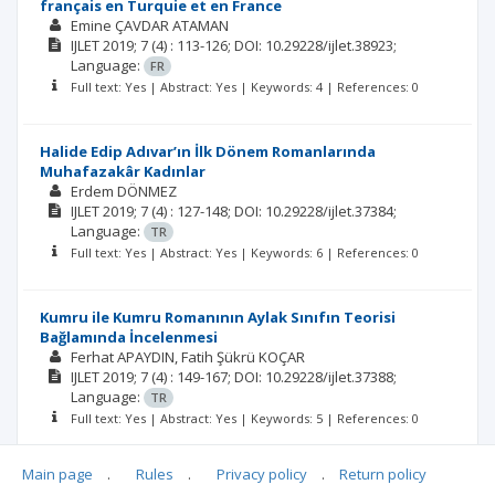
français en Turquie et en France
Emine ÇAVDAR ATAMAN
IJLET
2019; 7
(4)
: 113-126;
DOI: 10.29228/ijlet.38923;
Language:
FR
Full text: Yes | Abstract: Yes | Keywords: 4 | References: 0
Halide Edip Adıvar’ın İlk Dönem Romanlarında
Muhafazakâr Kadınlar
Erdem DÖNMEZ
IJLET
2019; 7
(4)
: 127-148;
DOI: 10.29228/ijlet.37384;
Language:
TR
Full text: Yes | Abstract: Yes | Keywords: 6 | References: 0
Kumru ile Kumru Romanının Aylak Sınıfın Teorisi
Bağlamında İncelenmesi
Ferhat APAYDIN
Fatih Şükrü KOÇAR
IJLET
2019; 7
(4)
: 149-167;
DOI: 10.29228/ijlet.37388;
Language:
TR
Full text: Yes | Abstract: Yes | Keywords: 5 | References: 0
Main page
.
Rules
.
Privacy policy
.
Return policy