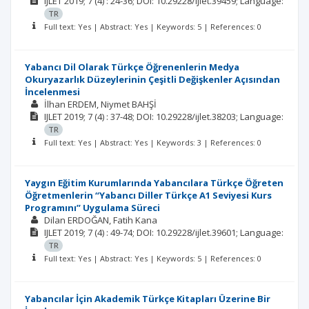
IJLET
2019; 7
(4)
: 24-36;
DOI: 10.29228/ijlet.39459;
Language:
TR
Full text: Yes | Abstract: Yes | Keywords: 5 | References: 0
Yabancı Dil Olarak Türkçe Öğrenenlerin Medya
Okuryazarlık Düzeylerinin Çeşitli Değişkenler Açısından
İncelenmesi
İlhan ERDEM
Niymet BAHŞİ
IJLET
2019; 7
(4)
: 37-48;
DOI: 10.29228/ijlet.38203;
Language:
TR
Full text: Yes | Abstract: Yes | Keywords: 3 | References: 0
Yaygın Eğitim Kurumlarında Yabancılara Türkçe Öğreten
Öğretmenlerin “Yabancı Diller Türkçe A1 Seviyesi Kurs
Programını” Uygulama Süreci
Dilan ERDOĞAN
Fatih Kana
IJLET
2019; 7
(4)
: 49-74;
DOI: 10.29228/ijlet.39601;
Language:
TR
Full text: Yes | Abstract: Yes | Keywords: 5 | References: 0
Yabancılar İçin Akademik Türkçe Kitapları Üzerine Bir