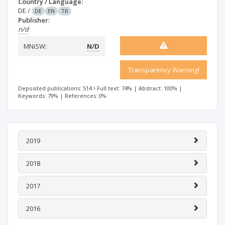
Country / Language:
DE
/
DE
EN
TR
Publisher:
n/d
MNiSW:
N/D
Transparency Warning!
Deposited publications: 514
Full text: 74%
|
Abstract: 100%
|
Keywords: 79%
|
References: 0%
2019
2018
2017
2016