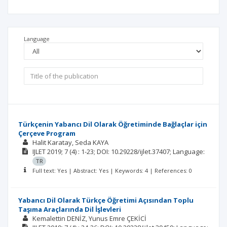
Language
Türkçenin Yabancı Dil Olarak Öğretiminde Bağlaçlar için
Çerçeve Program
Halit Karatay
Seda KAYA
IJLET
2019; 7
(4)
: 1-23;
DOI: 10.29228/ijlet.37407;
Language:
TR
Full text: Yes | Abstract: Yes | Keywords: 4 | References: 0
Yabancı Dil Olarak Türkçe Öğretimi Açısından Toplu
Taşıma Araçlarında Dil İşlevleri
Kemalettin DENİZ
Yunus Emre ÇEKİCİ