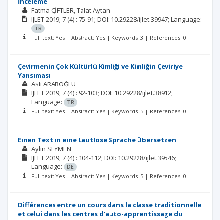
İnceleme
Fatma ÇİFTLER
Talat Aytan
IJLET
2019; 7
(4)
: 75-91;
DOI: 10.29228/ijlet.39947;
Language:
TR
Full text: Yes | Abstract: Yes | Keywords: 3 | References: 0
Çevirmenin Çok Kültürlü Kimliği ve Kimliğin Çeviriye
Yansıması
Aslı ARABOĞLU
IJLET
2019; 7
(4)
: 92-103;
DOI: 10.29228/ijlet.38912;
Language:
TR
Full text: Yes | Abstract: Yes | Keywords: 5 | References: 0
Einen Text in eine Lautlose Sprache Übersetzen
Aylin SEYMEN
IJLET
2019; 7
(4)
: 104-112;
DOI: 10.29228/ijlet.39546;
Language:
DE
Full text: Yes | Abstract: Yes | Keywords: 5 | References: 0
Différences entre un cours dans la classe traditionnelle
et celui dans les centres d’auto-apprentissage du