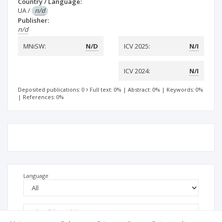
Country / Language:
UA
/
n/d
Publisher:
n/d
MNiSW:
N/D
ICV 2025:
N/I
ICV 2024:
N/I
Deposited publications: 0
Full text: 0%
|
Abstract: 0%
|
Keywords: 0%
|
References: 0%
Language