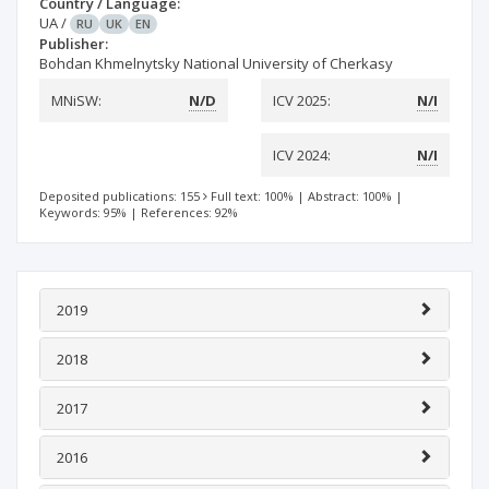
Country / Language:
UA
/
RU
UK
EN
Publisher:
Bohdan Khmelnytsky National University of Cherkasy
MNiSW:
N/D
ICV 2025:
N/I
ICV 2024:
N/I
Deposited publications: 155
Full text: 100%
|
Abstract: 100%
|
Keywords: 95%
|
References: 92%
2019
2018
2017
2016