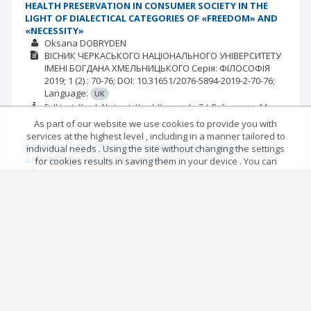
HEALTH PRESERVATION IN CONSUMER SOCIETY IN THE
LIGHT OF DIALECTICAL CATEGORIES OF «FREEDOM» AND
«NECESSITY»
Oksana DOBRYDEN
ВІСНИК ЧЕРКАСЬКОГО НАЦІОНАЛЬНОГО УНІВЕРСИТЕТУ
ІМЕНІ БОГДАНА ХМЕЛЬНИЦЬКОГО Серія: ФІЛОСОФІЯ
2019; 1
(2)
: 70-76;
DOI: 10.31651/2076-5894-2019-2-70-76;
Language:
UK
Full text: Yes | Abstract: Yes | Keywords: 7 | References: 14
As part of our website we use cookies to provide you with
services at the highest level , including in a manner tailored to
AESTHETIC PRACTICES IN CONTEMPORARY VISUAL
individual needs . Using the site without changing the settings
ANTHROPOLOGICAL DISCOURSE
for cookies results in saving them in your device . You can
Oksana PUSHONKOVA
change cookies’ settings any time you want in your web
ВІСНИК ЧЕРКАСЬКОГО НАЦІОНАЛЬНОГО УНІВЕРСИТЕТУ
browser. More details in our Cookies Policy
ІМЕНІ БОГДАНА ХМЕЛЬНИЦЬКОГО Серія: ФІЛОСОФІЯ
Got it!
2019; 1
(2)
: 77-85;
DOI: 10.31651/2076-5894-2019-2-77-85;
Language:
UK
Full text: Yes | Abstract: Yes | Keywords: 6 | References: 11
Main page
.
Rules
.
Privacy policy
.
Return policy
© 2026 Index Copernicus Sp. z o.o.
|<
<<
1
2
3
4
5
6
7
>>
>|