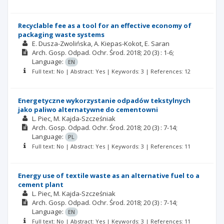
Recyclable fee as a tool for an effective economy of
packaging waste systems
E. Dusza-Zwolińska
A. Kiepas-Kokot
E. Saran
Arch. Gosp. Odpad. Ochr. Środ.
2018; 20
(3)
: 1-6;
Language:
EN
Full text: No | Abstract: Yes | Keywords: 3 | References: 12
Energetyczne wykorzystanie odpadów tekstylnych
jako paliwo alternatywne do cementowni
L. Piec
M. Kajda-Szcześniak
Arch. Gosp. Odpad. Ochr. Środ.
2018; 20
(3)
: 7-14;
Language:
PL
Full text: No | Abstract: Yes | Keywords: 3 | References: 11
Energy use of textile waste as an alternative fuel to a
cement plant
L. Piec
M. Kajda-Szcześniak
Arch. Gosp. Odpad. Ochr. Środ.
2018; 20
(3)
: 7-14;
Language:
EN
Full text: No | Abstract: Yes | Keywords: 3 | References: 11