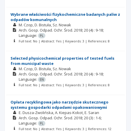
Wybrane właściwości fizykochemiczne badanych paliw z
odpadów komunalnych
M. Czop
D. Bistuła
Sz. Nowak
Arch. Gosp. Odpad. Ochr. Środ.
2018; 20
(4)
: 9-18;
Language:
PL
Full text: No | Abstract: Yes | Keywords: 3 | References: 8
Selected physicochemical properties of tested fuels
from municipal waste
M. Czop
D. Bistuła
Sz. Nowak
Arch. Gosp. Odpad. Ochr. Środ.
2018; 20
(4)
: 9-18;
Language:
EN
Full text: No | Abstract: Yes | Keywords: 3 | References: 8
Opłata recyklingowa jako narzędzie skutecznego
systemu gospodarki odpadami opakowaniowymi
E. Dusza-Zwolińska
A. Kiepas-Kokot
E. Saran
Arch. Gosp. Odpad. Ochr. Środ.
2018; 20
(3)
: 1-6;
Language:
PL
Full text: No | Abstract: Yes | Keywords: 3 | References: 12