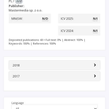
PL
/
n/d
Publisher:
Mastermedia sp. z o.o.
MNiSW:
N/D
ICV 2025:
N/I
ICV 2024:
N/I
Deposited publications: 43
Full text: 0%
|
Abstract: 100%
|
Keywords: 100%
|
References: 100%
2018
2017
Language