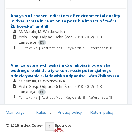
Analysis of chosen indicators of environmental quality
in river Utrata in relation to possible impact of "Góra
Żbikowska" landfill
M. Matula
M. Wojtkowska
Arch. Gosp. Odpad. Ochr. Środ.
2018; 20
(2)
: 1-8;
Language:
EN
Full text: No | Abstract: Yes | Keywords: 5 | References: 18
Analiza wybranych wskaźników jakości środowiska
wodnego rzeki Utraty w kontekście potencjalnego
oddziaływania składowiska odpadów "Góra Żbikowska"
M. Matula
M. Wojtkowska
Arch. Gosp. Odpad. Ochr. Środ.
2018; 20
(2)
: 1-8;
Language:
PL
Full text: No | Abstract: Yes | Keywords: 5 | References: 18
Main page
.
Rules
.
Privacy policy
.
Return policy
© 2026 Index Copernicus Sp. z o.o.
|<
<<
1
2
3
4
5
>>
>|