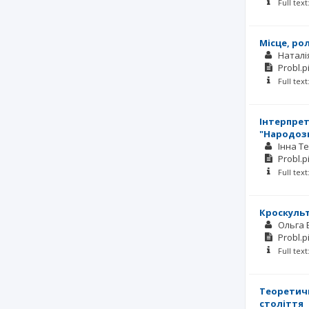
Full tex
Місце, ро
Наталі
Probl.p
Full tex
Інтерпрет
"Народозн
Інна Т
Probl.p
Full tex
Кроскульт
Ольга 
Probl.p
Full tex
Теоретичн
століття