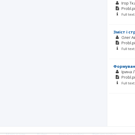
Ігор Т
Probl.p
Full tex
Зміст і с
Олег 
Probl.p
Full tex
Формуванн
Ірина 
Probl.p
Full tex
Main page
.
Rules
.
Privacy policy
.
Return policy