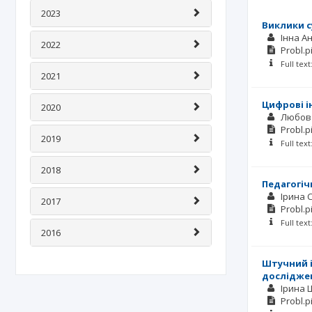
2023
Виклики с
Інна А
2022
Probl.p
Full tex
2021
Цифрові і
2020
Любов 
Probl.p
2019
Full tex
2018
Педагогіч
Ірина 
2017
Probl.p
Full tex
2016
Штучний і
дослідже
Ірина
Probl.p