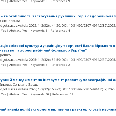
t: Yes | Abstract: Yes | Keywords: 8 | References: 9
ль та особливості застосування рухливих ігор в оздоровчо-вал
я Лісневська
idgot.sucas.vcitela
2025; 1
(2(32))
: 44-50;
DOI: 10.31499/2307-4914.2(32).2025
t: Yes | Abstract: Yes | Keywords: 8 | References: 4
ація сміхової культури українців у творчості Павла Вірського 
авство та хореографічний фольклор України"
ерешко
idgot.sucas.vcitela
2025; 1
(2(32))
: 51-59;
DOI: 10.31499/2307-4914.2(32).2025
t: Yes | Abstract: Yes | Keywords: 8 | References: 21
урний менеджмент як інструмент розвитку хореографічної осв
Бикова
Світлана Заєць
idgot.sucas.vcitela
2025; 1
(2(32))
: 60-72;
DOI: 10.31499/2307-4914.2(32).2025
t: Yes | Abstract: Yes | Keywords: 10 | References: 11
ий аналіз поліфакторного впливу на траекторію освітньо-ак