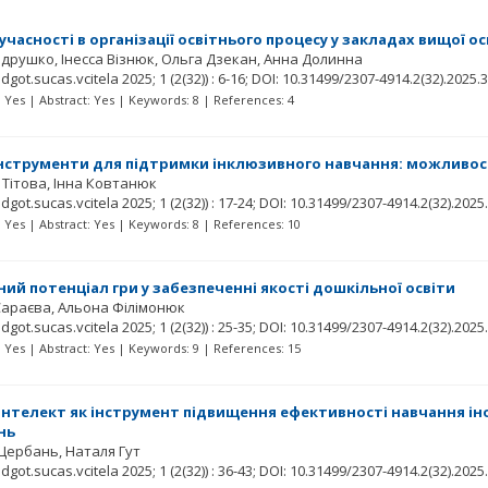
учасності в організації освітнього процесу у закладах вищої ос
ндрушко
Інесса Візнюк
Ольга Дзекан
Анна Долинна
idgot.sucas.vcitela
2025; 1
(2(32))
: 6-16;
DOI: 10.31499/2307-4914.2(32).2025.
t: Yes | Abstract: Yes | Keywords: 8 | References: 4
нструменти для підтримки інклюзивного навчання: можливост
Тітова
Інна Ковтанюк
idgot.sucas.vcitela
2025; 1
(2(32))
: 17-24;
DOI: 10.31499/2307-4914.2(32).2025
t: Yes | Abstract: Yes | Keywords: 8 | References: 10
ний потенціал гри у забезпеченні якості дошкільної освіти
Сараєва
Альона Філімонюк
idgot.sucas.vcitela
2025; 1
(2(32))
: 25-35;
DOI: 10.31499/2307-4914.2(32).2025
t: Yes | Abstract: Yes | Keywords: 9 | References: 15
нтелект як інструмент підвищення ефективності навчання і
нь
 Щербань
Наталя Гут
idgot.sucas.vcitela
2025; 1
(2(32))
: 36-43;
DOI: 10.31499/2307-4914.2(32).2025