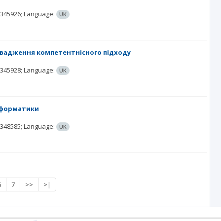
.345926;
Language:
UK
ровадження компетентнісного підходу
.345928;
Language:
UK
інформатики
.348585;
Language:
UK
6
7
>>
>|