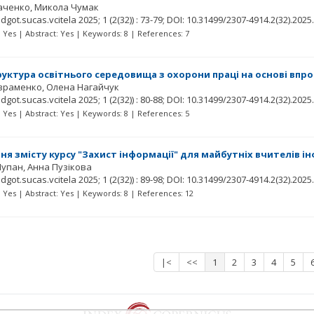
каченко
Микола Чумак
idgot.sucas.vcitela
2025; 1
(2(32))
: 73-79;
DOI: 10.31499/2307-4914.2(32).2025
t: Yes | Abstract: Yes | Keywords: 8 | References: 7
труктура освітнього середовища з охорони праці на основі вп
Авраменко
Олена Нагайчук
idgot.sucas.vcitela
2025; 1
(2(32))
: 80-88;
DOI: 10.31499/2307-4914.2(32).2025
t: Yes | Abstract: Yes | Keywords: 8 | References: 5
я змісту курсу "Захист інформації" для майбутніх вчителів 
Лупан
Анна Пузікова
idgot.sucas.vcitela
2025; 1
(2(32))
: 89-98;
DOI: 10.31499/2307-4914.2(32).2025
t: Yes | Abstract: Yes | Keywords: 8 | References: 12
|<
<<
1
2
3
4
5