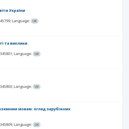
віти України
345799;
Language:
UK
і та виклики
.345801;
Language:
UK
.345803;
Language:
UK
ноземним мовам: огляд зарубіжних
.345809;
Language:
UK