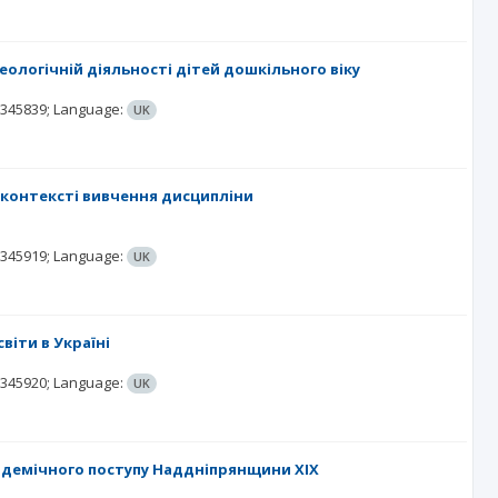
еологічній діяльності дітей дошкільного віку
.345839;
Language:
UK
в контексті вивчення дисципліни
.345919;
Language:
UK
іти в Україні
.345920;
Language:
UK
адемічного поступу Наддніпрянщини XIX