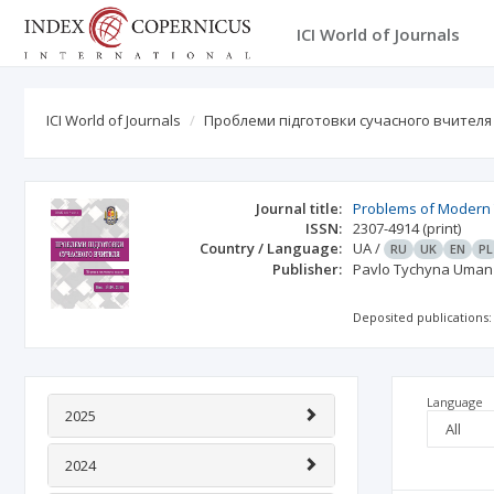
ICI World of Journals
ICI World of Journals
Проблеми підготовки сучасного вчителя
Journal title:
Problems of Modern 
ISSN:
2307-4914
(print)
Country / Language:
UA
/
RU
UK
EN
PL
Publisher:
Pavlo Tychyna Uman 
Deposited publications:
Language
2025
2024