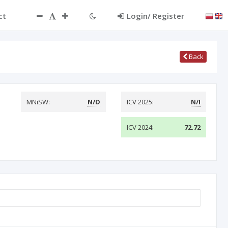
ct
Login/ Register
Back
MNiSW:
N/D
ICV 2025:
N/I
ICV 2024:
72.72