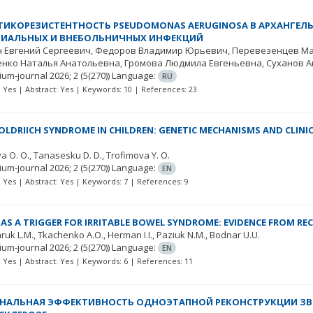
ИКОРЕЗИСТЕНТНОСТЬ PSEUDOMONAS AERUGINOSA В АРХАНГЕЛЬ
ИАЛЬНЫХ И ВНЕБОЛЬНИЧНЫХ ИНФЕКЦИЙ
 Евгений Сергеевич
Федоров Владимир Юрьевич
Перевезенцев Ма
енко Наталья Анатольевна
Громова Людмила Евгеньевна
Суханов А
ium-journal
2026; 2
(5(270))
Language:
RU
t: Yes | Abstract: Yes | Keywords: 10 | References: 23
LDRIICH SYNDROME IN CHILDREN: GENETIC MECHANISMS AND CLINI
a O. O.
Tanasesku D. D.
Trofimova Y. O.
ium-journal
2026; 2
(5(270))
Language:
EN
t: Yes | Abstract: Yes | Keywords: 7 | References: 9
 AS A TRIGGER FOR IRRITABLE BOWEL SYNDROME: EVIDENCE FROM RE
ruk L.M.
Tkachenko A.O.
Herman I.I.
Paziuk N.M.
Bodnar U.U.
ium-journal
2026; 2
(5(270))
Language:
EN
t: Yes | Abstract: Yes | Keywords: 6 | References: 11
НАЛЬНАЯ ЭФФЕКТИВНОСТЬ ОДНОЭТАПНОЙ РЕКОНСТРУКЦИИ ЗВ