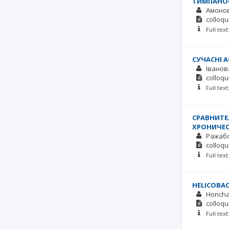
ТИМПАНО
Амонов
colloqu
Full tex
СУЧАСНІ А
Іванов
colloqu
Full tex
СРАВНИТЕ
ХРОНИЧЕС
Ражабо
colloqu
Full tex
HELICOBAC
Honcha
colloqu
Full tex