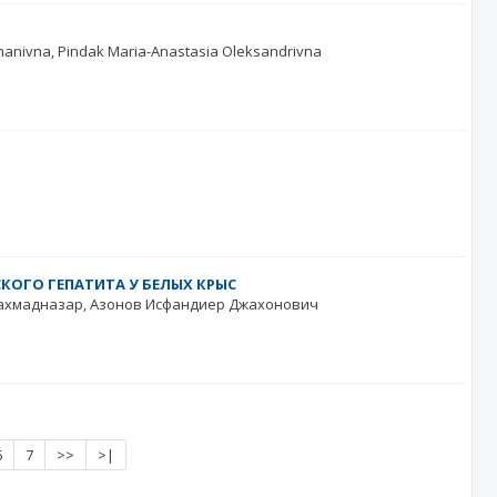
manivna
Pindak Maria-Anastasia Oleksandrivna
ОГО ГЕПАТИТА У БЕЛЫХ КРЫС
ахмадназар
Азонов Исфандиер Джахонович
6
7
>>
>|