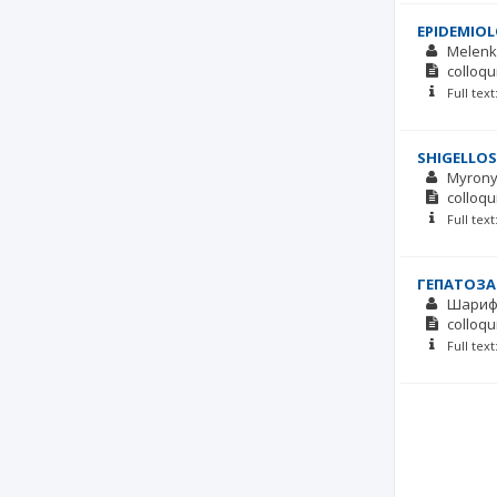
EPIDEMIOL
Melenk
colloqu
Full tex
SHIGELLOSI
Myrony
colloqu
Full tex
ГЕПАТОЗА
Шариф
colloqu
Full tex