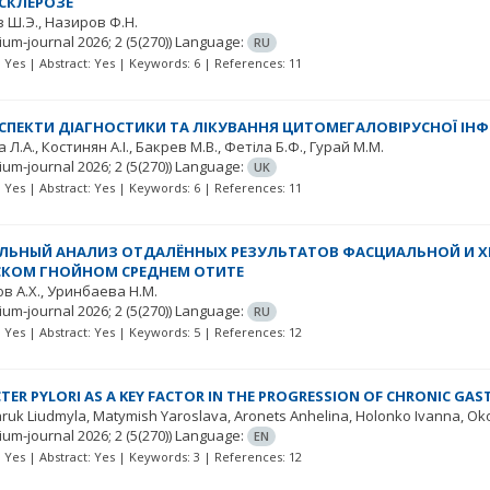
СКЛЕРОЗЕ
 Ш.Э.
Назиров Ф.Н.
ium-journal
2026; 2
(5(270))
Language:
RU
t: Yes | Abstract: Yes | Keywords: 6 | References: 11
СПЕКТИ ДІАГНОСТИКИ ТА ЛІКУВАННЯ ЦИТОМЕГАЛОВІРУСНОЇ ІНФЕ
а Л.А.
Костинян А.І.
Бакрев М.В.
Фетіла Б.Ф.
Гурай М.М.
ium-journal
2026; 2
(5(270))
Language:
UK
t: Yes | Abstract: Yes | Keywords: 6 | References: 11
ЛЬНЫЙ АНАЛИЗ ОТДАЛЁННЫХ РЕЗУЛЬТАТОВ ФАСЦИАЛЬНОЙ И 
КОМ ГНОЙНОМ СРЕДНЕМ ОТИТЕ
в А.Х.
Уринбаева Н.М.
ium-journal
2026; 2
(5(270))
Language:
RU
t: Yes | Abstract: Yes | Keywords: 5 | References: 12
TER PYLORI AS A KEY FACTOR IN THE PROGRESSION OF CHRONIC GAST
ruk Liudmyla
Matymish Yaroslava
Aronets Anhelina
Holonko Ivanna
Ok
ium-journal
2026; 2
(5(270))
Language:
EN
t: Yes | Abstract: Yes | Keywords: 3 | References: 12