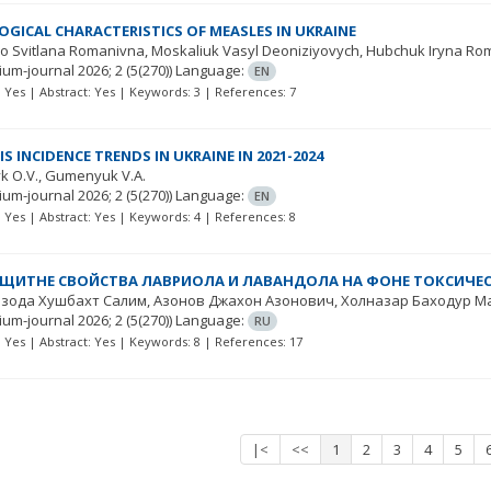
OGICAL CHARACTERISTICS OF MEASLES IN UKRAINE
o Svitlana Romanivna
Moskaliuk Vasyl Deoniziyovych
Hubchuk Iryna Ro
ium-journal
2026; 2
(5(270))
Language:
EN
t: Yes | Abstract: Yes | Keywords: 3 | References: 7
S INCIDENCE TRENDS IN UKRAINE IN 2021-2024
k O.V.
Gumenyuk V.A.
ium-journal
2026; 2
(5(270))
Language:
EN
t: Yes | Abstract: Yes | Keywords: 4 | References: 8
ЩИТНЕ СВОЙСТВА ЛАВРИОЛА И ЛАВАНДОЛА НА ФОНЕ ТОКСИЧЕСК
зода Хушбахт Салим
Азонов Джахон Азонович
Холназар Баходур М
ium-journal
2026; 2
(5(270))
Language:
RU
t: Yes | Abstract: Yes | Keywords: 8 | References: 17
|<
<<
1
2
3
4
5