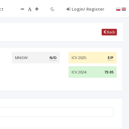
ct
Login/ Register
Back
MNiSW:
N/D
ICV 2025:
E/P
ICV 2024:
73.05