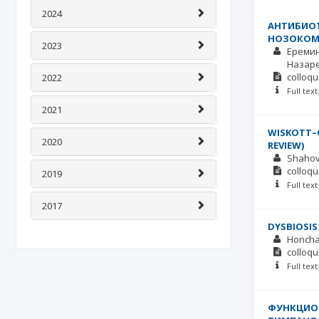
2024
АНТИБИОТ
НОЗОКОМ
2023
Еремин
Назар
colloqu
2022
Full tex
2021
WISKOTT–O
2020
REVIEW)
Shahov
colloqu
2019
Full tex
2017
DYSBIOSIS
Honcha
colloqu
Full tex
ФУНКЦИО