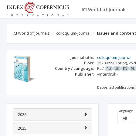
ICI World of Journals
ICI World of Journals
colloquium-journal
Issues and conten
Journal title:
colloquium-journal
ISSN:
2520-6990
(print)
,
252
Country / Language:
PL
/
RU
UK
EN
PL
Publisher:
«Interdruk»
Deposited publications:
Language
2026
2025