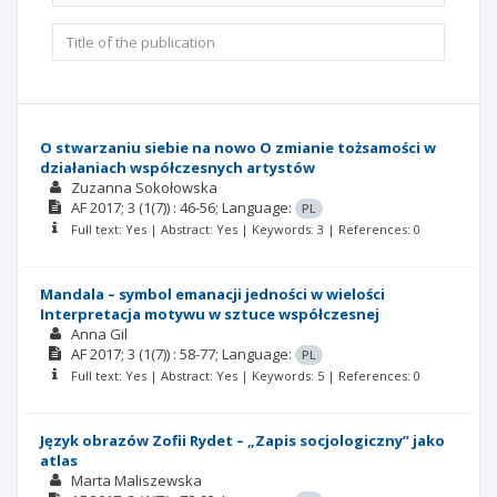
O stwarzaniu siebie na nowo O zmianie tożsamości w
działaniach współczesnych artystów
Zuzanna Sokołowska
AF
2017; 3
(1(7))
: 46-56;
Language:
PL
Full text: Yes | Abstract: Yes | Keywords: 3 | References: 0
Mandala – symbol emanacji jedności w wielości
Interpretacja motywu w sztuce współczesnej
Anna Gil
AF
2017; 3
(1(7))
: 58-77;
Language:
PL
Full text: Yes | Abstract: Yes | Keywords: 5 | References: 0
Język obrazów Zofii Rydet – „Zapis socjologiczny” jako
atlas
Marta Maliszewska