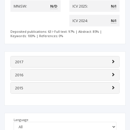
MNiSW:
N/D
ICV 2025:
N/I
ICV 2024:
N/I
Deposited publications: 63
Full text: 97%
|
Abstract: 85%
|
Keywords: 100%
|
References: 0%
2017
2016
2015
Language