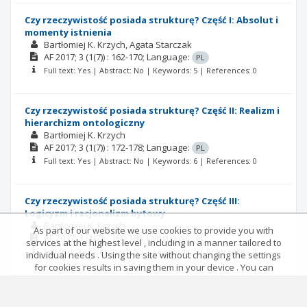
Czy rzeczywistość posiada strukturę? Część I: Absolut i
momenty istnienia
Bartłomiej K. Krzych
Agata Starczak
AF
2017; 3
(1(7))
: 162-170;
Language:
PL
Full text: Yes | Abstract: No | Keywords: 5 | References: 0
Czy rzeczywistość posiada strukturę? Część II: Realizm i
hierarchizm ontologiczny
Bartłomiej K. Krzych
AF
2017; 3
(1(7))
: 172-178;
Language:
PL
Full text: Yes | Abstract: No | Keywords: 6 | References: 0
Czy rzeczywistość posiada strukturę? Część III:
Logicyzm i racjonalizm bytowy
Bartłomiej K. Krzych
As part of our website we use cookies to provide you with
AF
2017; 3
(1(7))
: 180-186;
Language:
PL
services at the highest level , including in a manner tailored to
Full text: Yes | Abstract: No | Keywords: 5 | References: 0
individual needs . Using the site without changing the settings
for cookies results in saving them in your device . You can
change cookies’ settings any time you want in your web
Herbert Read (1893-1968)
browser. More details in our Cookies Policy
David Thistlewood
Joanna Roś