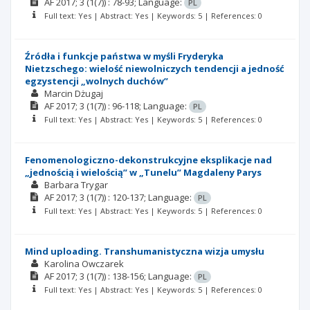
AF
2017; 3
(1(7))
: 78-93;
Language:
PL
Full text: Yes | Abstract: Yes | Keywords: 5 | References: 0
Źródła i funkcje państwa w myśli Fryderyka
Nietzschego: wielość niewolniczych tendencji a jedność
egzystencji „wolnych duchów”
Marcin Dżugaj
AF
2017; 3
(1(7))
: 96-118;
Language:
PL
Full text: Yes | Abstract: Yes | Keywords: 5 | References: 0
Fenomenologiczno-dekonstrukcyjne eksplikacje nad
„jednością i wielością” w „Tunelu” Magdaleny Parys
Barbara Trygar
AF
2017; 3
(1(7))
: 120-137;
Language:
PL
Full text: Yes | Abstract: Yes | Keywords: 5 | References: 0
Mind uploading. Transhumanistyczna wizja umysłu
Karolina Owczarek
AF
2017; 3
(1(7))
: 138-156;
Language:
PL
Full text: Yes | Abstract: Yes | Keywords: 5 | References: 0