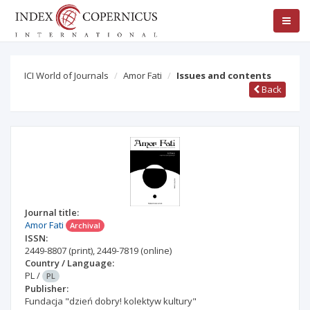
ICI World of Journals
Amor Fati
Issues and contents
Back
Journal title:
Amor Fati
Archival
ISSN:
2449-8807
(print)
,
2449-7819
(online)
Country / Language:
PL
/
PL
Publisher:
Fundacja "dzień dobry! kolektyw kultury"