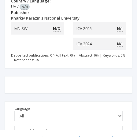
Country / Language:
UA
/
n/d
Publisher:
Kharkiv Karazin's National University
MNiSW:
N/D
ICV 2025:
N/I
ICV 2024:
N/I
Deposited publications: 0
Full text: 0%
|
Abstract: 0%
|
Keywords: 0%
|
References: 0%
Language