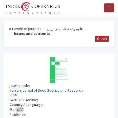
علوم و تحقیقات بذر ایران
ICI World of Journals
Issues and contents
Back
Journal title:
Iranian Journal of Seed Science and Research
ISSN:
2476-3780
(online)
Country / Language:
IR
/
n/d
Publisher: