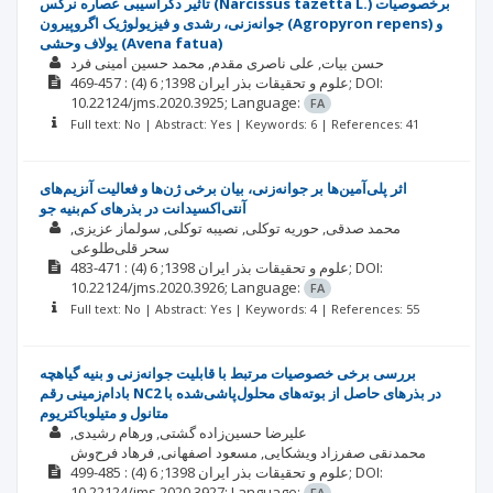
تأثیر دگرآسیبی عصاره نرگس (Narcissus tazetta L.) برخصوصیات
جوانه‌زنی، رشدی و فیزیولوژیک اگروپیرون (Agropyron repens) و
یولاف وحشی (Avena fatua)
حسن بیات
علی ناصری مقدم
محمد حسین امینی فرد
DOI:
: 457-469;
علوم و تحقیقات بذر ایران
1398; 6
(4)
10.22124/jms.2020.3925;
Language:
FA
Full text: No | Abstract: Yes | Keywords: 6 | References: 41
اثر پلی‌آمین‌ها بر جوانه‌زنی، بیان برخی ژن‌ها و فعالیت آنزیم‌های
آنتی‌اکسیدانت در بذرهای کم‌بنیه جو
محمد صدقی
حوریه توکلی
نصیبه توکلی
سولماز عزیزی
سحر قلی‌طلوعی
DOI:
: 471-483;
علوم و تحقیقات بذر ایران
1398; 6
(4)
10.22124/jms.2020.3926;
Language:
FA
Full text: No | Abstract: Yes | Keywords: 4 | References: 55
بررسی برخی خصوصیات مرتبط با قابلیت جوانه‌زنی و بنیه گیاهچه
بادام‌زمینی رقم NC2 در بذرهای حاصل از بوته‌های محلول‌پاشی‌شده با
متانول و متیلوباکتریوم
علیرضا حسین‌زاده گشتی
ورهام رشیدی
محمدنقی صفرزاد ویشکایی
مسعود اصفهانی
فرهاد فرح‌وش
DOI:
: 485-499;
علوم و تحقیقات بذر ایران
1398; 6
(4)
10.22124/jms.2020.3927;
Language:
FA