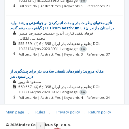
10.22124/jms.2020.3930;
Language:
FA
Full text: No | Abstract: Yes | Keywords: 5 | References: 23
تأثیر محتوای رطوبت بذر و مدت انبارکردن بر جوانه‌زنی و رشد اولیه
گیاهچه سه رقم گندم (Triticum aestivum L.) در استان مازندران
فرهاد ثقفی کناری
آیدین حمیدی
حمیدرضا مبصر
محمد نبی ایلکائی
DOI:
: 539-555;
علوم و تحقیقات بذر ایران
1398; 6
(4)
10.22124/jms.2020.3931;
Language:
FA
Full text: No | Abstract: Yes | Keywords: 3 | References: 37
مقاله مروری: راهبردهای تلفیقی سلامت بذر برای پیشگیری از
دژنراسیون بذر
مسعود نادرپور
DOI:
: 557-569;
علوم و تحقیقات بذر ایران
1398; 6
(4)
10.22124/jms.2020.3932;
Language:
FA
Full text: No | Abstract: Yes | Keywords: 4 | References: 24
Main page
.
Rules
.
Privacy policy
.
Return policy
© 2026 Index Copernicus Sp. z o.o.
|<
<<
1
2
3
4
5
6
7
>>
>|