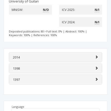
University of Guilan
MNiSW:
N/D
ICV 2025:
N/I
ICV 2024:
N/I
Deposited publications: 80
Full text: 0%
|
Abstract: 100%
|
Keywords: 100%
|
References: 100%
2014
1398
1397
Language