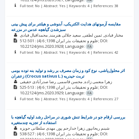
Full text: No | Abstract: Yes | Keywords: 4 | References: 38
مقایسه آزمون‏های هدایت الکتریکی، آبنوشی و هیلتنر برای پیش ‏بینی
سبزشدن گیاهچه عدس در مزرعه
مختار قبادی
ثمین لطفی
سعید جلالی هنرمند
محمداقبال قبادی
DOI:
: 501-512;
علوم و تحقیقات بذر ایران
1398; 6
(4)
10.22124/jms.2020.3928;
Language:
FA
Full text: No | Abstract: Yes | Keywords: 4 | References: 42
اثر محلول‌پاشی، نوع کود و زمان مصرف بر رشد و تولید بنه توده بومی
زعفران (Crocus sativus L.) تربت حیدریه
زهرا منعمی زاده
محسن قاسمی
رضا صدرآبادی حقیقی
DOI:
: 513-525;
علوم و تحقیقات بذر ایران
1398; 6
(4)
10.22124/jms.2020.3929;
Language:
FA
Full text: No | Abstract: Yes | Keywords: 4 | References: 27
بررسی ارقام جو در شرایط تنش شوری در مراحل رشد اولیه گیاهچه با
استفاده از تجزیه چندمتغیره
شبنم ریحانپور
زهرا خدارحم پور
مهدی سلطانی حویزه
DOI:
: 527-538;
علوم و تحقیقات بذر ایران
1398; 6
(4)