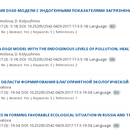
ИЕ DSGE-МОДЕЛИ С ЭНДОГЕННЫМИ ПОКАЗАТЕЛЯМИ ЗАГРЯЗНЕН
Я
omolova
D. Kolyuzhnov
 17
(3)
: 5-18;
DOI: 10.25205/2542-0429-2017-17-3-5-18;
Language:
RU
t: No | Abstract: Yes | Keywords: 5 | References: 2
A DSGE MODEL WITH THE ENDOGENOUS LEVELS OF POLLUTION, HEA
omolova
D. Kolyuzhnov
 17
(3)
: 5-18;
DOI: 10.25205/2542-0429-2017-17-3-5-18;
Language:
EN
t: No | Abstract: Yes | Keywords: 5 | References: 2
 ОБЛАСТИ ФОРМИРОВАНИЯ БЛАГОПРИЯТНОЙ ЭКОЛОГИЧЕСКОЙ С
matova
 17
(3)
: 19-34;
DOI: 10.25205/2542-0429-2017-17-3-19-34;
Language:
RU
t: No | Abstract: Yes | Keywords: 5 | References: 1
S IN FORMING FAVORABLE ECOLOGICAL SITUATION IN RUSSIA АND 
matova
 17
(3)
: 19-34;
DOI: 10.25205/2542-0429-2017-17-3-19-34;
Language:
EN