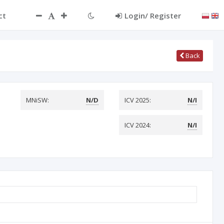
ct
Login/ Register
Back
MNiSW:
N/D
ICV 2025:
N/I
ICV 2024:
N/I