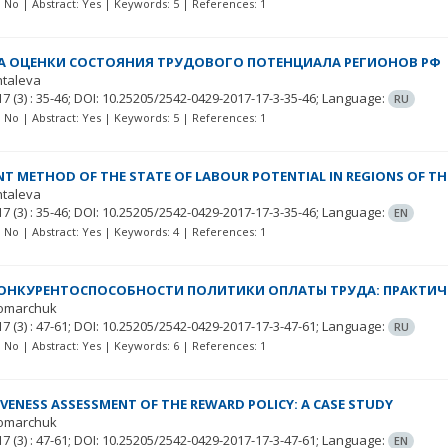
t: No | Abstract: Yes | Keywords: 5 | References: 1
 ОЦЕНКИ СОСТОЯНИЯ ТРУДОВОГО ПОТЕНЦИАЛА РЕГИОНОВ РФ
htaleva
 17
(3)
: 35-46;
DOI: 10.25205/2542-0429-2017-17-3-35-46;
Language:
RU
t: No | Abstract: Yes | Keywords: 5 | References: 1
T METHOD OF THE STATE OF LABOUR POTENTIAL IN REGIONS OF TH
htaleva
 17
(3)
: 35-46;
DOI: 10.25205/2542-0429-2017-17-3-35-46;
Language:
EN
t: No | Abstract: Yes | Keywords: 4 | References: 1
ОНКУРЕНТОСПОСОБНОСТИ ПОЛИТИКИ ОПЛАТЫ ТРУДА: ПРАКТИЧ
omarchuk
 17
(3)
: 47-61;
DOI: 10.25205/2542-0429-2017-17-3-47-61;
Language:
RU
t: No | Abstract: Yes | Keywords: 6 | References: 1
VENESS ASSESSMENT OF THE REWARD POLICY: A CASE STUDY
omarchuk
 17
(3)
: 47-61;
DOI: 10.25205/2542-0429-2017-17-3-47-61;
Language:
EN