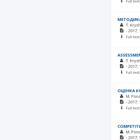
Full tex
МЕТОДИКА
T. Krys
-
2017;
Full tex
ASSESSMEN
T. Krys
-
2017;
Full tex
ОЦЕНКА К
M. Pon
-
2017;
Full tex
COMPETITI
M. Pon
-
2017;