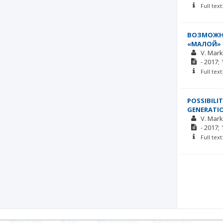
Full tex
ВОЗМОЖНО
«МАЛОЙ» 
V. Mar
-
2017;
Full tex
POSSIBILI
GENERATI
V. Mar
-
2017;
Full tex
Main page
.
Rules
.
Privacy policy
.
Return policy