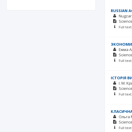
RUSSIAN A
Nugzar
Scienc
Full tex
ЭКОНОМИЧ
Емма А
Scienc
Full tex
ІСТОРІЯ В
І. М. К
Scienc
Full tex
КЛАСИЧНА 
Ольга 
Scienc
Full tex