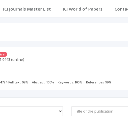
ICI Journals Master List
ICI World of Papers
Conta
ival
4-9443
(online)
 479
Full text: 98%
|
Abstract: 100%
|
Keywords: 100%
|
References: 99%