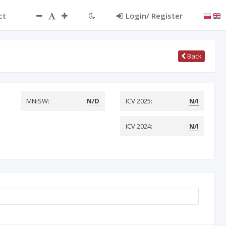
ct
Login/ Register
Back
MNiSW:
N/D
ICV 2025:
N/I
ICV 2024:
N/I