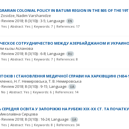
GRARIAN COLONIAL POLICY IN BATUMI REGION IN THE 80S OF THE 19
 Zosidze
Nadim Varshanidze
e Review
2018; 8
(3(10))
: 3-5;
Language:
EN
t: Yes | Abstract: Yes | Keywords: 7 | References: 17
ЕСКОЕ СОТРУДНИЧЕСТВО МЕЖДУ АЗЕРБАЙДЖАНОМ И УКРАИН
ли кызы Асланова
e Review
2018; 8
(3(10))
: 6-8;
Language:
RU
t: Yes | Abstract: Yes | Keywords: 7 | References: 8
ИТОКІВ І СТАНОВЛЕННЯ МЕДИЧНОЇ СПРАВИ НА ХАРКІВЩИНІ (1654-18
риленко
Н. Г. Немировська
Т. В. Немировська
e Review
2018; 8
(3(10))
: 9-15;
Language:
UA
t: No | Abstract: Yes | Keywords: 6 | References: 14
СЕРЕДНЯ ОСВІТА У ЗАПОРІЖЖІ НА РУБЕЖІ ХІХ-ХХ СТ. ТА ПОЧАТКУ
Миколаївна Сирцова
e Review
2018; 8
(3(10))
: 16-24;
Language:
UA
t: Yes | Abstract: Yes | Keywords: 8 | References: 34