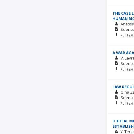
THE CASE 
HUMAN RI
Anatoli
Scienc
Full tex
A WAR AGA
V. Lav
Scienc
Full tex
LAW REGUL
Olha Z
Scienc
Full tex
DIGITAL M
ESTABLIS
Y. Terzi