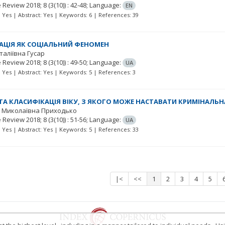
e Review
2018; 8
(3(10))
: 42-48;
Language:
EN
t: Yes | Abstract: Yes | Keywords: 6 | References: 39
АЦІЯ ЯК СОЦІАЛЬНИЙ ФЕНОМЕН
італіївна Гусар
e Review
2018; 8
(3(10))
: 49-50;
Language:
UA
t: Yes | Abstract: Yes | Keywords: 5 | References: 3
ТА КЛАСИФІКАЦІЯ ВІКУ, З ЯКОГО МОЖЕ НАСТАВАТИ КРИМІНАЛЬН
 Миколаївна Приходько
e Review
2018; 8
(3(10))
: 51-56;
Language:
UA
t: Yes | Abstract: Yes | Keywords: 5 | References: 33
|<
<<
1
2
3
4
5