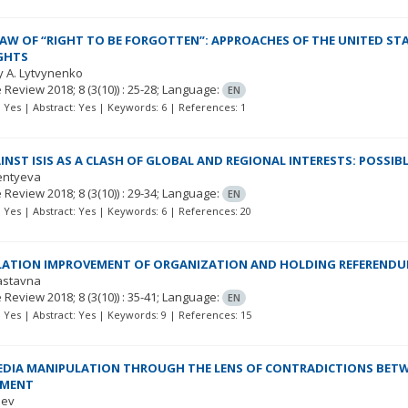
LAW OF “RIGHT TO BE FORGOTTEN”: APPROACHES OF THE UNITED S
GHTS
y A. Lytvynenko
e Review
2018; 8
(3(10))
: 25-28;
Language:
EN
t: Yes | Abstract: Yes | Keywords: 6 | References: 1
INST ISIS AS A CLASH OF GLOBAL AND REGIONAL INTERESTS: POSSIB
rentyeva
e Review
2018; 8
(3(10))
: 29-34;
Language:
EN
t: Yes | Abstract: Yes | Keywords: 6 | References: 20
ATION IMPROVEMENT OF ORGANIZATION AND HOLDING REFERENDUM
astavna
e Review
2018; 8
(3(10))
: 35-41;
Language:
EN
t: Yes | Abstract: Yes | Keywords: 9 | References: 15
EDIA MANIPULATION THROUGH THE LENS OF CONTRADICTIONS BETWE
HMENT
iev