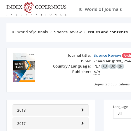
ICI World of Journals
ICI World of Journals
Science Review
Issues and contents
Journal title:
Science Review
Arch
ISSN:
2544-9346
(print)
,
254
Country / Language:
PL
/
RU
UK
EN
Publisher:
n/d
Deposited publications:
Language
2018
2017