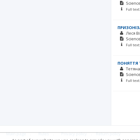
Scienc
Full tex
ПРИЗОНІЗ
Леся В
Scienc
Full tex
ПОНЯТТЯ 
Тетяна
Scienc
Full tex
Main page
.
Rules
.
Privacy policy
.
Return policy