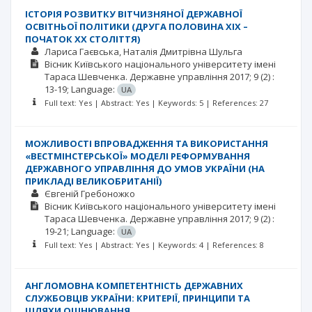
ІСТОРІЯ РОЗВИТКУ ВІТЧИЗНЯНОЇ ДЕРЖАВНОЇ
ОСВІТНЬОЇ ПОЛІТИКИ (ДРУГА ПОЛОВИНА ХІХ –
ПОЧАТОК ХХ СТОЛІТТЯ)
Лариса Гаєвська
Наталія Дмитрівна Шульга
Вісник Київського національного університету імені
Тараса Шевченка. Державне управління
2017; 9
(2)
:
13-19;
Language:
UA
Full text: Yes | Abstract: Yes | Keywords: 5 | References: 27
МОЖЛИВОСТІ ВПРОВАДЖЕННЯ ТА ВИКОРИСТАННЯ
«ВЕСТМІНСТЕРСЬКОЇ» МОДЕЛІ РЕФОРМУВАННЯ
ДЕРЖАВНОГО УПРАВЛІННЯ ДО УМОВ УКРАЇНИ (НА
ПРИКЛАДІ ВЕЛИКОБРИТАНІЇ)
Євгеній Гребоножко
Вісник Київського національного університету імені
Тараса Шевченка. Державне управління
2017; 9
(2)
:
19-21;
Language:
UA
Full text: Yes | Abstract: Yes | Keywords: 4 | References: 8
АНГЛОМОВНА КОМПЕТЕНТНІСТЬ ДЕРЖАВНИХ
СЛУЖБОВЦІВ УКРАЇНИ: КРИТЕРІЇ, ПРИНЦИПИ ТА
ШЛЯХИ ОЦІНЮВАННЯ