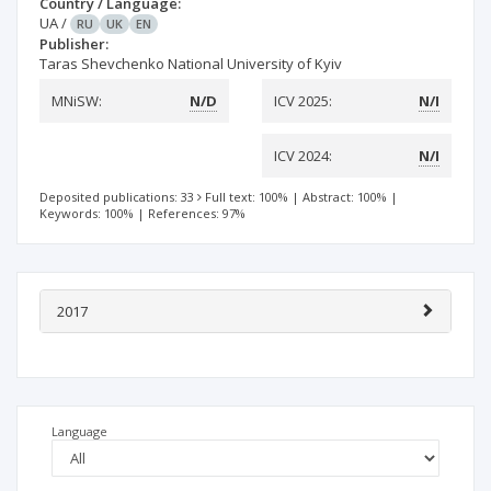
Country / Language:
UA
/
RU
UK
EN
Publisher:
Taras Shevchenko National University of Kyiv
MNiSW:
N/D
ICV 2025:
N/I
ICV 2024:
N/I
Deposited publications: 33
Full text: 100%
|
Abstract: 100%
|
Keywords: 100%
|
References: 97%
2017
Language