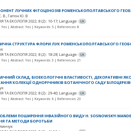
ОНЕНТ ЛУЧНИХ ФІТОЦЕНОЗІВ РОМЕНСЬКОПОЛТАВСЬКОГО ГЕОБ
. В.
Гапон Ю. В
ІЯ ТА ЕКОЛОГІЯ
2022; 8
(2)
: 10-17;
Language:
UK
t: Yes | Abstract: Yes | Keywords: 5 | References: 8
ИЧНА СТРУКТУРА ФЛОРИ ЛУК РОМЕНСЬКОПОЛТАВСЬКОГО ГЕОБ
ук
ІЯ ТА ЕКОЛОГІЯ
2022; 8
(2)
: 18-28;
Language:
UK
t: Yes | Abstract: Yes | Keywords: 3 | References: 21
ІЧНИЙ СКЛАД, БІОЕКОЛОГІЧНІ ВЛАСТИВОСТІ, ДЕКОРАТИВНІ ЯК
АННЯ КОЛЕКЦІЇ ОДНОРІЧНИКІВ БОТАНІЧНОГО САДУ БІЛОЦЕРКІ
щук
ІЯ ТА ЕКОЛОГІЯ
2022; 8
(2)
: 29-40;
Language:
UK
t: Yes | Abstract: Yes | Keywords: 6 | References: 23
РОБЛЕМИ ПОШИРЕННЯ ІНВАЗІЙНОГО ВИДУ H. SOSNOWSKYI MAND
Я ТА МЕТОДИ БОРОТЬБИ
алинчук