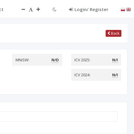
ct
Login/ Register
Back
MNiSW:
N/D
ICV 2025:
N/I
ICV 2024:
N/I