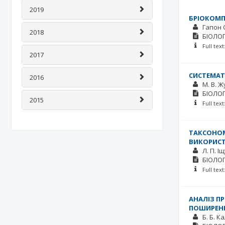
2019
БРІОКОМП
Гапон С
2018
БІОЛОГ
Full tex
2017
СИСТЕМАТ
2016
М. В. Ж
БІОЛОГ
2015
Full tex
ТАКСОНОМ
ВИКОРИСТ
Л. П. І
БІОЛОГ
Full tex
АНАЛІЗ П
ПОШИРЕНН
Б. Б. К