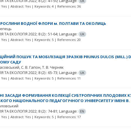
ІЯ ТА ЕКОЛОГІЯ
2022; 8
(2)
: 41-50;
Language:
UK
t: Yes | Abstract: Yes | Keywords: 4 | References: 36
І РОСЛИНИ ВОДНОЇ ФЛОРИ м. ПОЛТАВИ ТА ОКОЛИЦЬ
Клепець
ІЯ ТА ЕКОЛОГІЯ
2022; 8
(2)
: 51-64;
Language:
UK
t: Yes | Abstract: Yes | Keywords: 5 | References: 20
ІЙНИЙ ПОШУК ТА МОБІЛІЗАЦІЯ ЗРАЗКІВ PRUNUS DULCIS (MILL.)
ОМУ САДУ
Красовський
С. В. Гапон
Т. В. Черняк
ІЯ ТА ЕКОЛОГІЯ
2022; 8
(2)
: 65-73;
Language:
UK
t: Yes | Abstract: Yes | Keywords: 5 | References: 11
НІ ЗАСАДИ ФОРМУВАННЯ КОЛЕКЦІЇ СУБТРОПІЧНИХ ПЛОДОВИХ КУ
КОГО НАЦІОНАЛЬНОГО ПЕДАГОГІЧНОГО УНІВЕРСИТЕТУ ІМЕНІ В. 
Орловський
ІЯ ТА ЕКОЛОГІЯ
2022; 8
(2)
: 74-81;
Language:
EN
t: Yes | Abstract: Yes | Keywords: 5 | References: 17