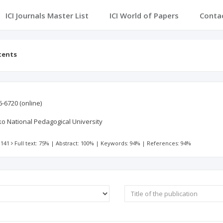
ICI Journals Master List
ICI World of Papers
Conta
tents
6-6720
(online)
ko National Pedagogical University
 141
Full text: 75%
|
Abstract: 100%
|
Keywords: 94%
|
References: 94%