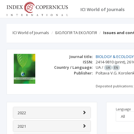
ICI World of Journals
ICI World of Journals
БІОЛОГІЯ ТА ЕКОЛОГІЯ
Issues and con
Journal title:
BIOLOGY & ECOLOGY
ISSN:
2414-9810
(print)
,
261
Country / Language:
UA
/
UK
EN
Publisher:
Poltava V.G. Korolen
Deposited publications:
Language
2022
2021