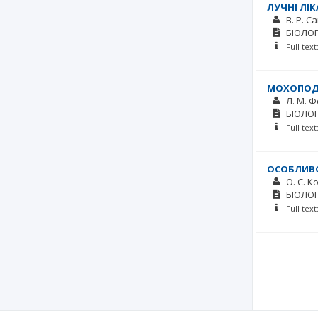
ЛУЧНІ ЛІ
В. Р. С
БІОЛОГ
Full tex
МОХОПОДІ
Л. М. 
БІОЛОГ
Full tex
ОСОБЛИВО
О. С. К
БІОЛОГ
Full tex