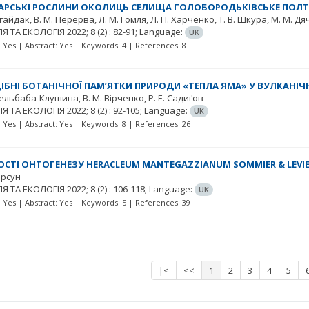
КАРСЬКІ РОСЛИНИ ОКОЛИЦЬ СЕЛИЩА ГОЛОБОРОДЬКІВСЬКЕ ПОЛТ
агайдак
В. М. Перерва
Л. М. Гомля
Л. П. Харченко
Т. В. Шкура
М. М. Дя
ІЯ ТА ЕКОЛОГІЯ
2022; 8
(2)
: 82-91;
Language:
UK
t: Yes | Abstract: Yes | Keywords: 4 | References: 8
БНІ БОТАНІЧНОЇ ПАМ’ЯТКИ ПРИРОДИ «ТЕПЛА ЯМА» У ВУЛКАНІЧН
Фельбаба-Клушина
В. М. Вірченко
Р. Е. Садиґов
ІЯ ТА ЕКОЛОГІЯ
2022; 8
(2)
: 92-105;
Language:
UK
t: Yes | Abstract: Yes | Keywords: 8 | References: 26
СТІ ОНТОГЕНЕЗУ HERACLEUM MANTEGAZZIANUM SOMMIER & LEVIER
орсун
ІЯ ТА ЕКОЛОГІЯ
2022; 8
(2)
: 106-118;
Language:
UK
t: Yes | Abstract: Yes | Keywords: 5 | References: 39
|<
<<
1
2
3
4
5