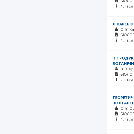
БІОЛОГ
Full tex
ЛІКАРСЬК
О. В. 
БІОЛОГ
Full tex
ІНТРОДУКЦ
БОТАНІЧН
В. В. 
БІОЛОГ
Full tex
ТЕОРЕТИЧ
ПОЛТАВСЬ
О. В. 
БІОЛОГ
Full tex