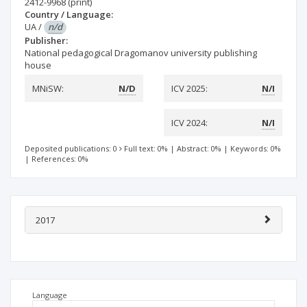
2412-9968
(print)
Country / Language:
UA
/
n/d
Publisher:
National pedagogical Dragomanov university publishing
house
MNiSW:
N/D
ICV 2025:
N/I
ICV 2024:
N/I
Deposited publications: 0
Full text: 0%
|
Abstract: 0%
|
Keywords: 0%
|
References: 0%
2017
Language