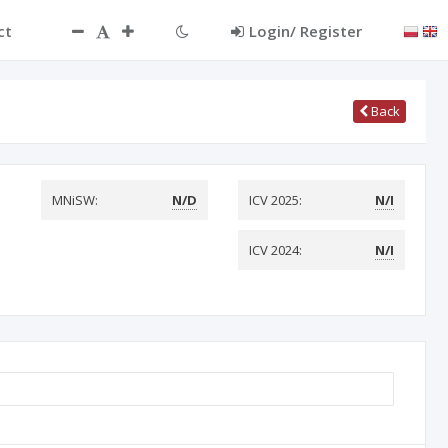
ct
Login/ Register
Back
MNiSW:
N/D
ICV 2025:
N/I
ICV 2024:
N/I