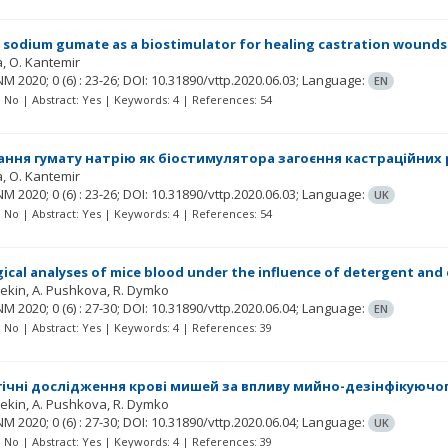
 sodium gumate as a biostimulator for healing castration wounds i
a
O. Kantemir
NM
2020; 0
(6)
: 23-26;
DOI: 10.31890/vttp.2020.06.03;
Language:
EN
t: No | Abstract: Yes | Keywords: 4 | References: 54
ння гумату натрію як біостимулятора загоєння кастраційних р
a
O. Kantemir
NM
2020; 0
(6)
: 23-26;
DOI: 10.31890/vttp.2020.06.03;
Language:
UK
t: No | Abstract: Yes | Keywords: 4 | References: 54
cal analyses of mice blood under the influence of detergent and
yekin
A. Pushkova
R. Dymko
NM
2020; 0
(6)
: 27-30;
DOI: 10.31890/vttp.2020.06.04;
Language:
EN
t: No | Abstract: Yes | Keywords: 4 | References: 39
чні дослідження крові мишей за впливу мийно-дезінфікуючо
yekin
A. Pushkova
R. Dymko
NM
2020; 0
(6)
: 27-30;
DOI: 10.31890/vttp.2020.06.04;
Language:
UK
t: No | Abstract: Yes | Keywords: 4 | References: 39