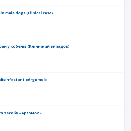
n male dogs (Сlinical case)
ан у кобелів (Клінічний випадок)
 disinfectant «Argomol»
го засобу «Аргомол»