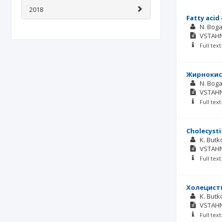
2018
Fatty acid
N. Bog
VSTAH
Full tex
Жирнокисл
N. Bog
VSTAH
Full tex
Cholecystit
K. Butk
VSTAH
Full tex
Холецисти
K. Butk
VSTAH
Full tex