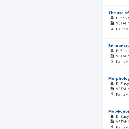
The use of
P. Zaik
VSTAH
Full tex
Використа
P. Zaik
VSTAH
Full tex
Morphologi
D. Zas
VSTAH
Full tex
Морфологі
D. Zas
VSTAH
Full tex