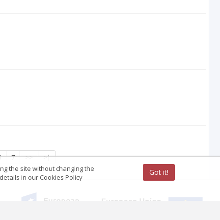
6
7
>>
>|
ing the site without changing the
Got it!
etails in our Cookies Policy