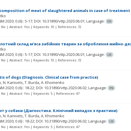
 composition of meat of slaughtered animals in case of treatment
atko
NM
2020; 0
(6)
: 5-17;
DOI: 10.31890/vttp.2020.06.01;
Language:
EN
t: No | Abstract: Yes | Keywords: 10 | References: 72
отний склад м’яса забійних тварин за оброблення мийно-д
atko
NM
2020; 0
(6)
: 5-17;
DOI: 10.31890/vttp.2020.06.01;
Language:
UK
t: No | Abstract: Yes | Keywords: 10 | References: 72
is of dogs (Diagnosis. Clinical case from practice)
o
N. Kanivets
T. Burda
A. Khomenko
NM
2020; 0
(6)
: 18-22;
DOI: 10.31890/vttp.2020.06.02;
Language:
EN
t: No | Abstract: Yes | Keywords: 5 | References: 47
т у собаки (Діагностика. Клінічний випадок з практики)
o
N. Kanivets
T. Burda
A. Khomenko
NM
2020; 0
(6)
: 18-22;
DOI: 10.31890/vttp.2020.06.02;
Language:
UK
t: No | Abstract: Yes | Keywords: 5 | References: 47