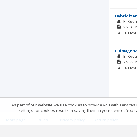
Hybridizat
B. Kov
VSTAH
Full tex
Гібридиза
B. Kov
VSTAH
Full tex
As part of our website we use cookies to provide you with services at
settings for cookies results in saving them in your device . You
Main page
.
Rules
.
Privacy policy
.
Return policy
© 2026 Index Copernicus Sp. z o.o.