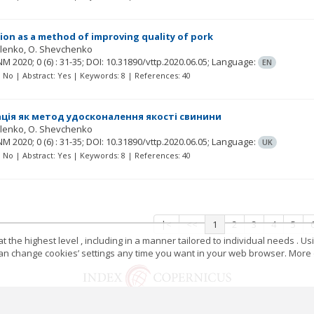
ion as a method of improving quality of pork
alenko
O. Shevchenko
NM
2020; 0
(6)
: 31-35;
DOI: 10.31890/vttp.2020.06.05;
Language:
EN
t: No | Abstract: Yes | Keywords: 8 | References: 40
ція як метод удосконалення якості свинини
alenko
O. Shevchenko
NM
2020; 0
(6)
: 31-35;
DOI: 10.31890/vttp.2020.06.05;
Language:
UK
t: No | Abstract: Yes | Keywords: 8 | References: 40
|<
<<
1
2
3
4
5
 the highest level , including in a manner tailored to individual needs . Us
 can change cookies’ settings any time you want in your web browser. More d