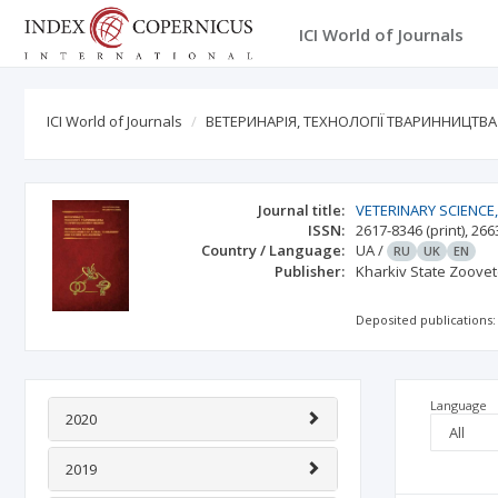
ICI World of Journals
ICI World of Journals
ВЕТЕРИНАРІЯ, ТЕХНОЛОГІЇ ТВАРИННИЦТ
Journal title:
VETERINARY SCIENC
ISSN:
2617-8346
(print)
,
266
Country / Language:
UA
/
RU
UK
EN
Publisher:
Kharkiv State Zoove
Deposited publications:
Language
2020
2019