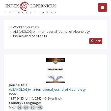
ICI World of Journals
ALBANOLOGJIA - International Journal of Albanology
Issues and contents
Back
Journal title:
ALBANOLOGJIA - International Journal of Albanology
ISSN:
1857-9485
(print)
,
2545-4919
(online)
Country / Language:
MK
/
DE
EN
SQ
MK