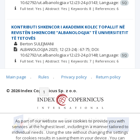
10.62792/ut.albanologjia.v12.i23-24.p3143;
Language:
SQ
Full text: Yes | Abstract: Yes | Keywords: 8 | References: 6
KONTRIBUTI SHKENCOR I AKADEMIK KOLEC TOPALLIT NË
REVISTËN SHKENCORE “ALBANOLOGJIA” TË UNIVERSITETIT
TË TETOVËS
Berton SULEJMANI
ALBANOLOGJIA
2025; 12
(23-24)
: 67-75;
DOI:
10.62792/ut.albanologjia.v12.i23-24.p3148;
Language:
SQ
Full text: Yes | Abstract: Yes | Keywords: 7 | References: 6
Main page
.
Rules
.
Privacy policy
.
Return policy
© 2026 Index Copernicus Sp. z o.o.
|<
<<
1
2
3
4
5
6
7
>>
>|
As part of our website we use cookies to provide you with
services at the highest level , including in a manner tailored to
individual needs . Using the site without changing the settings
for cookies results in saving them in your device . You can