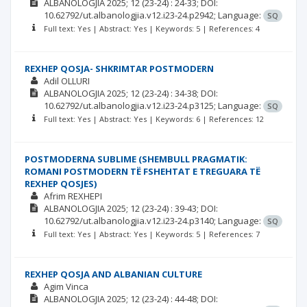
ALBANOLOGJIA
2025; 12
(23-24)
: 24-33;
DOI:
10.62792/ut.albanologjia.v12.i23-24.p2942;
Language:
SQ
Full text: Yes | Abstract: Yes | Keywords: 5 | References: 4
REXHEP QOSJA- SHKRIMTAR POSTMODERN
Adil OLLURI
ALBANOLOGJIA
2025; 12
(23-24)
: 34-38;
DOI:
10.62792/ut.albanologjia.v12.i23-24.p3125;
Language:
SQ
Full text: Yes | Abstract: Yes | Keywords: 6 | References: 12
POSTMODERNA SUBLIME (SHEMBULL PRAGMATIK:
ROMANI POSTMODERN TË FSHEHTAT E TREGUARA TË
REXHEP QOSJES)
Afrim REXHEPI
ALBANOLOGJIA
2025; 12
(23-24)
: 39-43;
DOI:
10.62792/ut.albanologjia.v12.i23-24.p3140;
Language:
SQ
Full text: Yes | Abstract: Yes | Keywords: 5 | References: 7
REXHEP QOSJA AND ALBANIAN CULTURE
Agim Vinca
ALBANOLOGJIA
2025; 12
(23-24)
: 44-48;
DOI: