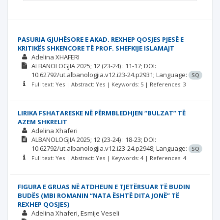
PASURIA GJUHËSORE E AKAD. REXHEP QOSJES PJESË E
KRITIKËS SHKENCORE TË PROF. SHEFKIJE ISLAMAJT
Adelina XHAFERI
ALBANOLOGJIA
2025; 12
(23-24)
: 11-17;
DOI:
10.62792/ut.albanologjia.v12.i23-24.p2931;
Language:
SQ
Full text: Yes | Abstract: Yes | Keywords: 5 | References: 3
LIRIKA FSHATARESKE NË PËRMBLEDHJEN “BULZAT” TË
AZEM SHKRELIT
Adelina Xhaferi
ALBANOLOGJIA
2025; 12
(23-24)
: 18-23;
DOI:
10.62792/ut.albanologjia.v12.i23-24.p2948;
Language:
SQ
Full text: Yes | Abstract: Yes | Keywords: 4 | References: 4
FIGURA E GRUAS NË ATDHEUN E TJETËRSUAR TË BUDIN
BUDËS (MBI ROMANIN “NATA ËSHTË DITA JONË” TË
REXHEP QOSJES)
Adelina Xhaferi
Esmije Veseli