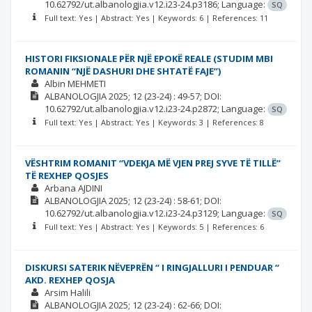
10.62792/ut.albanologjia.v12.i23-24.p3186;
Language:
SQ
Full text: Yes | Abstract: Yes | Keywords: 6 | References: 11
HISTORI FIKSIONALE PËR NJË EPOKË REALE (STUDIM MBI
ROMANIN “NJË DASHURI DHE SHTATË FAJE”)
Albin MEHMETI
ALBANOLOGJIA
2025; 12
(23-24)
: 49-57;
DOI:
10.62792/ut.albanologjia.v12.i23-24.p2872;
Language:
SQ
Full text: Yes | Abstract: Yes | Keywords: 3 | References: 8
VËSHTRIM ROMANIT “VDEKJA MË VJEN PREJ SYVE TË TILLË”
TË REXHEP QOSJES
Arbana AJDINI
ALBANOLOGJIA
2025; 12
(23-24)
: 58-61;
DOI:
10.62792/ut.albanologjia.v12.i23-24.p3129;
Language:
SQ
Full text: Yes | Abstract: Yes | Keywords: 5 | References: 6
DISKURSI SATERIK NËVEPRËN “ I RINGJALLURI I PENDUAR “
AKD. REXHEP QOSJA
Arsim Halili
ALBANOLOGJIA
2025; 12
(23-24)
: 62-66;
DOI: