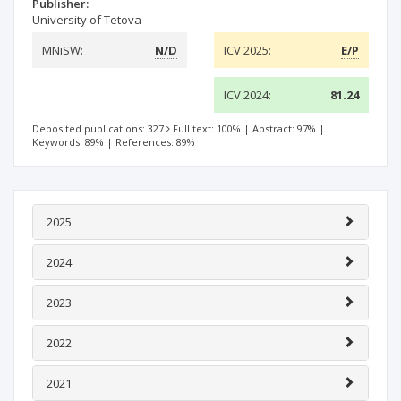
Publisher:
University of Tetova
MNiSW:
N/D
ICV 2025:
E/P
ICV 2024:
81.24
Deposited publications: 327
Full text: 100%
|
Abstract: 97%
|
Keywords: 89%
|
References: 89%
2025
2024
2023
2022
2021