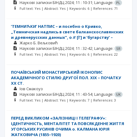
Наукові записки БІНДЦ
2024; 11
: 10-31;
Language:
PL
Full text: Yes | Abstract: Yes | Keywords: 6 | References: 71
’ТЕМНИЋКИ’ НАТПИС – и посебно о Кривко,
„Темничская надпись в свете балканскославянских
и древнерусских данных”, о ꙥ [l’] и ‘бугарству’ –
Жарко Б. Вељковић
Наукові записки БІНДЦ
2024; 11
: 32-42;
Language:
SR
Full text: Yes | Abstract: Yes | Keywords: 6 | References: 22
ПОЧАЇВСЬКИЙ МОНАСТИРСЬКИЙ ІКОНОПИС
АКАДЕМІЧНОГО СТИЛЮ ДРУГОЇ ПОЛ. ХІХ – ПОЧАТКУ
ХХ СТ.
Іов Cмакоуз
Наукові записки БІНДЦ
2024; 11
: 43-54;
Language:
UK
Full text: Yes | Abstract: Yes | Keywords: 7 | References: 3
ПЕРЕД ВИКЛИКОМ «ЗАЛІЗНИЦІ І ТЕЛЕГРАФУ»:
ІДЕНТИЧНІСТЬ, МЕНТАЛІТЕТ ТА ПОВСЯКДЕННЕ ЖИТТЯ
УГОРСЬКИХ РУСИНІВ ОЧИМА о. КАЛМАНА ЮРІЯ
ЖАТКОВИЧА (1855–1920)