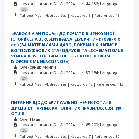
Наукові записки БІНДЦ
2024; 11
: 144-156;
Language:
UK
Full text: Yes | Abstract: Yes | Keywords: 8 | References: 18
«PAROCHIA ANTIGUA»: ДО ПОЧАТКІВ ЦЕРКОВНОЇ
ІСТОРІЇ СЕЛА BERCSÉNYIFALVA (ДУБРИНИЧІ) (XVII–XIX
ст.) (ЗА МАТЕРІАЛАМИ ДАЗО, ПОКРАЙНІХ НАПИСІВ
БОГОСЛУЖБОВИХ СТАРОДРУКІВ ТА «SCHEMATISMUS
VENERABILIS CLERI GRAECI RITUS CATHOLICORUM
DIOECESIS MUNKÁCSIENSIS»)
Олександр Монич
Наукові записки БІНДЦ
2024; 11
: 157-184;
Language:
UK
Full text: Yes | Abstract: Yes | Keywords: 12 | References: 113
ПИТАННЯ ЩОДО «РИТУАЛЬНОЇ НЕЧИСТОТИ» В
ДИСЦИПЛІНАРНИХ КАНОНІЧНИХ ПРАВИЛАХ СВЯТИХ
ОТЦІВ
Олег Надь
Наукові записки БІНДЦ
2024; 11
: 185-200;
Language:
UK
Full text: Yes | Abstract: Yes | Keywords: 7 | References: 32