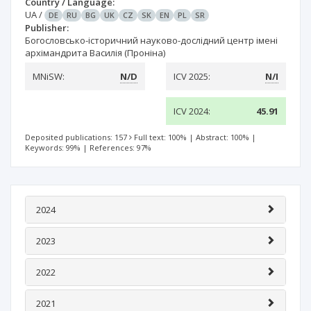
Country / Language:
UA
/
DE
RU
BG
UK
CZ
SK
EN
PL
SR
Publisher:
Богословсько-історичний науково-дослідний центр імені
архімандрита Василія (Проніна)
MNiSW:
N/D
ICV 2025:
N/I
ICV 2024:
45.91
Deposited publications: 157
Full text: 100%
|
Abstract: 100%
|
Keywords: 99%
|
References: 97%
2024
2023
2022
2021