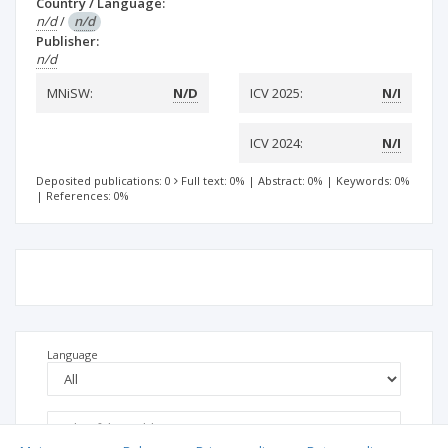
Country / Language:
n/d
/
n/d
Publisher:
n/d
MNiSW:
N/D
ICV 2025:
N/I
ICV 2024:
N/I
Deposited publications: 0
Full text: 0%
|
Abstract: 0%
|
Keywords: 0%
|
References: 0%
Language