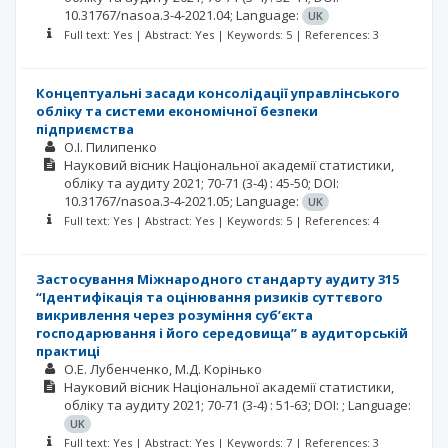
10.31767/nasoa.3-4-2021.04;
Language:
UK
Full text: Yes | Abstract: Yes | Keywords: 5 | References: 3
Концептуальні засади консолідації управлінського
обліку та системи економічної безпеки
підприємства
О.І. Пилипенко
Науковий вісник Національної академії статистики,
обліку та аудиту
2021; 70-71
(3-4)
: 45-50;
DOI:
10.31767/nasoa.3-4-2021.05;
Language:
UK
Full text: Yes | Abstract: Yes | Keywords: 5 | References: 4
Застосування Міжнародного стандарту аудиту 315
“Ідентифікація та оцінювання ризиків суттєвого
викривлення через розуміння суб’єкта
господарювання і його середовища” в аудиторській
практиці
О.Е. Лубенченко
М.Д. Корінько
Науковий вісник Національної академії статистики,
обліку та аудиту
2021; 70-71
(3-4)
: 51-63;
DOI: ;
Language:
UK
Full text: Yes | Abstract: Yes | Keywords: 7 | References: 3