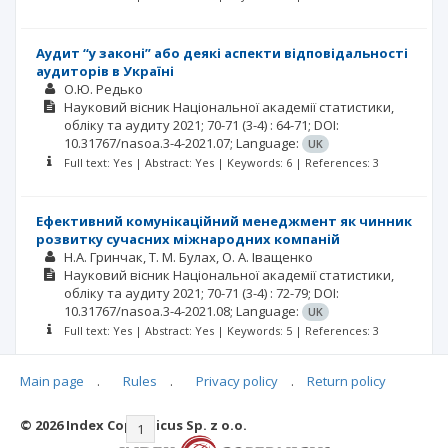
Аудит “у законі” або деякі аспекти відповідальності
аудиторів в Україні
О.Ю. Редько
Науковий вісник Національної академії статистики,
обліку та аудиту
2021; 70-71
(3-4)
: 64-71;
DOI:
10.31767/nasoa.3-4-2021.07;
Language:
UK
Full text: Yes | Abstract: Yes | Keywords: 6 | References: 3
Ефективний комунікаційний менеджмент як чинник
розвитку сучасних міжнародних компаній
Н.А. Гринчак
Т. М. Булах
О. А. Іващенко
Науковий вісник Національної академії статистики,
обліку та аудиту
2021; 70-71
(3-4)
: 72-79;
DOI:
10.31767/nasoa.3-4-2021.08;
Language:
UK
Full text: Yes | Abstract: Yes | Keywords: 5 | References: 3
Main page
.
Rules
.
Privacy policy
.
Return policy
© 2026 Index Copernicus Sp. z o.o.
|<
<<
1
2
3
4
5
6
7
>>
>|