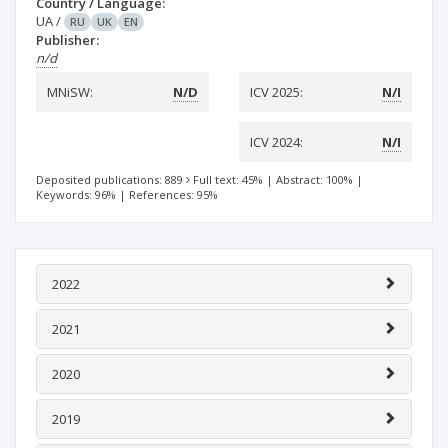
Country / Language:
UA
/
RU
UK
EN
Publisher:
n/d
MNiSW:
N/D
ICV 2025:
N/I
ICV 2024:
N/I
Deposited publications: 889
Full text: 45%
|
Abstract: 100%
|
Keywords: 96%
|
References: 95%
2022
2021
2020
2019