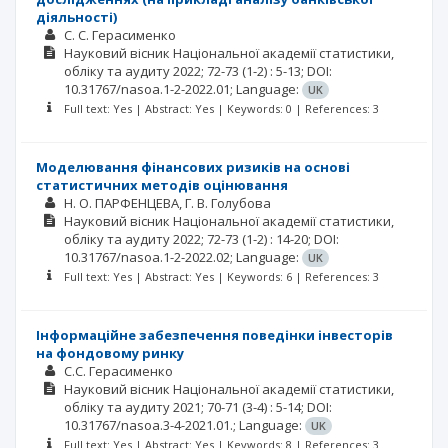
діяльності)
С. С. Герасименко
Науковий вісник Національної академії статистики,
обліку та аудиту
2022; 72-73
(1-2)
: 5-13;
DOI:
10.31767/nasoa.1-2-2022.01;
Language:
UK
Full text: Yes | Abstract: Yes | Keywords: 0 | References: 3
Моделювання фінансових ризиків на основі
статистичних методів оцінювання
Н. О. ПАРФЕНЦЕВА
Г. В. Голубова
Науковий вісник Національної академії статистики,
обліку та аудиту
2022; 72-73
(1-2)
: 14-20;
DOI:
10.31767/nasoa.1-2-2022.02;
Language:
UK
Full text: Yes | Abstract: Yes | Keywords: 6 | References: 3
Інформаційне забезпечення поведінки інвесторів
на фондовому ринку
С.С. Герасименко
Науковий вісник Національної академії статистики,
обліку та аудиту
2021; 70-71
(3-4)
: 5-14;
DOI:
10.31767/nasoa.3-4-2021.01.;
Language:
UK
Full text: Yes | Abstract: Yes | Keywords: 8 | References: 3