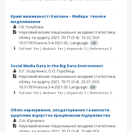
Криві виживаності Каплана – Мейєра: техніка
моделювання
Г.В. Голубова
Науковий вісник Національної академії статистики,
обліку та аудиту
2021; 70-71
(3-4)
: 15-22;
DOI:
10.31767/nasoa.3-4-2021.02.;
Language:
UK
Full text: Yes | Abstract: Yes | Keywords: 5 | References: 3
Social Media Data in the Big Data Environment
О.Г. Осауленко
О.О. Горобець
Науковий вісник Національної академії статистики,
обліку та аудиту
2021; 70-71
(3-4)
: 23-31;
DOI:
10.31767/nasoa.3-4-2021.03;
Language:
EN
Full text: Yes | Abstract: Yes | Keywords: 5 | References: 3
Облік нарахування, оподаткування та виплати
щорічних відпусток працівникам підприємства
О.А. Юрченко
Науковий вісник Національної академії статистики,
обліку та аудиту
2021; 70-71
(3-4)
: 32-44;
DOI: