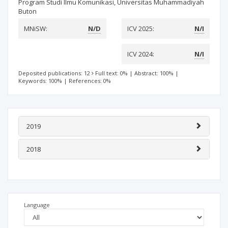
Program Studi Ilmu Komunikasi, Universitas Muhammadiyah
Buton
MNiSW:
N/D
ICV 2025:
N/I
ICV 2024:
N/I
Deposited publications: 12
Full text: 0%
|
Abstract: 100%
|
Keywords: 100%
|
References: 0%
2019
2018
Language