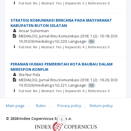
Full text: No | Abstract: Yes | Keywords: 3 | References: 0
STRATEGI KOMUNIKASI BENCANA PADA MASYARAKAT
KABUPATEN BUTON SELATAN
Ansar Suherman
MEDIALOG: Jurnal Ilmu Komunikasi
2018; 1
(2)
: 10-18;
DOI:
10.35326/medialog.v1i2.220;
Language:
EN
Full text: No | Abstract: Yes | Keywords: 4 | References: 0
PERANAN HUMAS PEMERINTAH KOTA BAUBAU DALAM
MERESPON KONFLIK
Wa Nur Fida
MEDIALOG: Jurnal Ilmu Komunikasi
2018; 1
(2)
: 19-26;
DOI:
10.35326/medialog.v1i2.221;
Language:
EN
Full text: No | Abstract: Yes | Keywords: 4 | References: 0
Main page
.
Rules
.
Privacy policy
.
Return policy
© 2026 Index Copernicus Sp. z o.o.
|<
<<
1
2
>>
>|