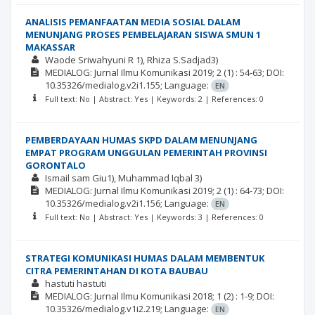
ANALISIS PEMANFAATAN MEDIA SOSIAL DALAM
MENUNJANG PROSES PEMBELAJARAN SISWA SMUN 1
MAKASSAR
Waode Sriwahyuni R 1), Rhiza S.Sadjad3)
MEDIALOG: Jurnal Ilmu Komunikasi
2019; 2
(1)
: 54-63;
DOI:
10.35326/medialog.v2i1.155;
Language:
EN
Full text: No | Abstract: Yes | Keywords: 2 | References: 0
PEMBERDAYAAN HUMAS SKPD DALAM MENUNJANG
EMPAT PROGRAM UNGGULAN PEMERINTAH PROVINSI
GORONTALO
Ismail sam Giu1), Muhammad Iqbal 3)
MEDIALOG: Jurnal Ilmu Komunikasi
2019; 2
(1)
: 64-73;
DOI:
10.35326/medialog.v2i1.156;
Language:
EN
Full text: No | Abstract: Yes | Keywords: 3 | References: 0
STRATEGI KOMUNIKASI HUMAS DALAM MEMBENTUK
CITRA PEMERINTAHAN DI KOTA BAUBAU
hastuti hastuti
MEDIALOG: Jurnal Ilmu Komunikasi
2018; 1
(2)
: 1-9;
DOI:
10.35326/medialog.v1i2.219;
Language:
EN