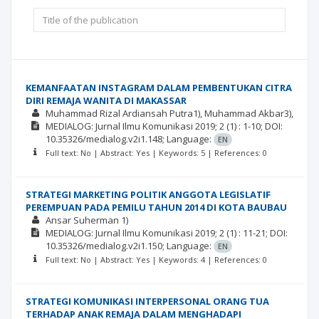
KEMANFAATAN INSTAGRAM DALAM PEMBENTUKAN CITRA
DIRI REMAJA WANITA DI MAKASSAR
Muhammad Rizal Ardiansah Putra1), Muhammad Akbar3),
MEDIALOG: Jurnal Ilmu Komunikasi
2019; 2
(1)
: 1-10;
DOI:
10.35326/medialog.v2i1.148;
Language:
EN
Full text: No | Abstract: Yes | Keywords: 5 | References: 0
STRATEGI MARKETING POLITIK ANGGOTA LEGISLATIF
PEREMPUAN PADA PEMILU TAHUN 2014 DI KOTA BAUBAU
Ansar Suherman 1)
MEDIALOG: Jurnal Ilmu Komunikasi
2019; 2
(1)
: 11-21;
DOI:
10.35326/medialog.v2i1.150;
Language:
EN
Full text: No | Abstract: Yes | Keywords: 4 | References: 0
STRATEGI KOMUNIKASI INTERPERSONAL ORANG TUA
TERHADAP ANAK REMAJA DALAM MENGHADAPI