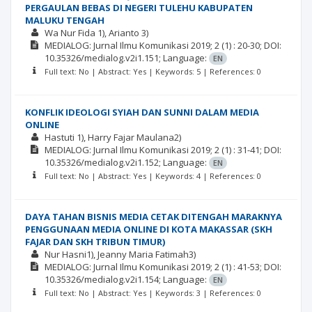
PERGAULAN BEBAS DI NEGERI TULEHU KABUPATEN
MALUKU TENGAH
Wa Nur Fida 1), Arianto 3)
MEDIALOG: Jurnal Ilmu Komunikasi
2019; 2
(1)
: 20-30;
DOI:
10.35326/medialog.v2i1.151;
Language:
EN
Full text: No | Abstract: Yes | Keywords: 5 | References: 0
KONFLIK IDEOLOGI SYIAH DAN SUNNI DALAM MEDIA
ONLINE
Hastuti 1), Harry Fajar Maulana2)
MEDIALOG: Jurnal Ilmu Komunikasi
2019; 2
(1)
: 31-41;
DOI:
10.35326/medialog.v2i1.152;
Language:
EN
Full text: No | Abstract: Yes | Keywords: 4 | References: 0
DAYA TAHAN BISNIS MEDIA CETAK DITENGAH MARAKNYA
PENGGUNAAN MEDIA ONLINE DI KOTA MAKASSAR (SKH
FAJAR DAN SKH TRIBUN TIMUR)
Nur Hasni1), Jeanny Maria Fatimah3)
MEDIALOG: Jurnal Ilmu Komunikasi
2019; 2
(1)
: 41-53;
DOI:
10.35326/medialog.v2i1.154;
Language:
EN
Full text: No | Abstract: Yes | Keywords: 3 | References: 0