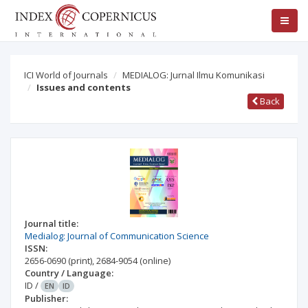
ICI World of Journals
MEDIALOG: Jurnal Ilmu Komunikasi
Issues and contents
Back
Journal title:
Medialog: Journal of Communication Science
ISSN:
2656-0690
(print)
,
2684-9054
(online)
Country / Language:
ID
/
EN
ID
Publisher: