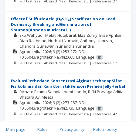
Full text: Yes | Abstract: Yes | Keywords: 3 | References: 27
Effectof Sulfuric Acid (H₂SO₄) Scarification on Seed
Dormancy Breaking andGermination of
Soursop(Annona muricata L.)
Eko Wahyudi
Melati Hutabarat
Elza Zuhry
Elisa Apriliani
Dian Rakhmad
Nurbaiti Nurbaiti
Anthony Hamzah
Chandra Gunawan
Yunandra Yunandra
Agroteknika
2026; 9
(2)
: 253-272;
DOI:
10.55043/agroteknika.v9i2.668;
Language:
ID
Full text: Yes | Abstract: Yes | Keywords: 3 | References: 57
EvaluasiPerbedaan Konsentrasi Alginat terhadapSifat
Fisikokimia dan KarakteristikSensori Permen JellyHerbal
Richard Eltama Samolakhomi Hondo
Rifki Prayoga Aditia
Bhatara Ayi Meata
Agroteknika
2026; 9
(2)
: 273-287;
DOI:
10.55043/agroteknika.v9i2.735;
Language:
ID
Full text: Yes | Abstract: Yes | Keywords: 4 | References: 42
Main page
.
Rules
.
Privacy policy
.
Return policy