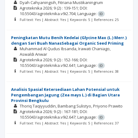
Dyah Cahyaningsih
Fitriana Mustikaningrum
Agroteknika
2026; 9
(2)
: 139-151;
DOI:
10.55043/agroteknika.v9i2.704;
Language:
ID
Full text: Yes | Abstract: Yes | Keywords: 5 | References: 25
Peningkatan Mutu Benih Kedelai (Glycine Max (L.) Merr.)
dengan Sari Buah NanasSebagai Organic Seed Priming
Muhammad Al Qudus Ibsanda
Irawati Chaniago
Aswaldi Anwar
Agroteknika
2026; 9
(2)
: 152-166;
DOI:
10.55043/agroteknika.v9i2.641;
Language:
ID
Full text: Yes | Abstract: Yes | Keywords: 5 | References: 38
Analisis Spasial Ketersediaan Lahan Potensial untuk
Pengembangan Jagung (Zea mays L.) di Bagian Utara
Provinsi Bengkulu
Thoriq Taqiyyuddin
Bambang Sulistyo
Priyono Prawito
Agroteknika
2026; 9
(2)
: 167-181;
DOI:
10.55043/agroteknika.v9i2.647;
Language:
ID
Full text: Yes | Abstract: Yes | Keywords: 5 | References: 37