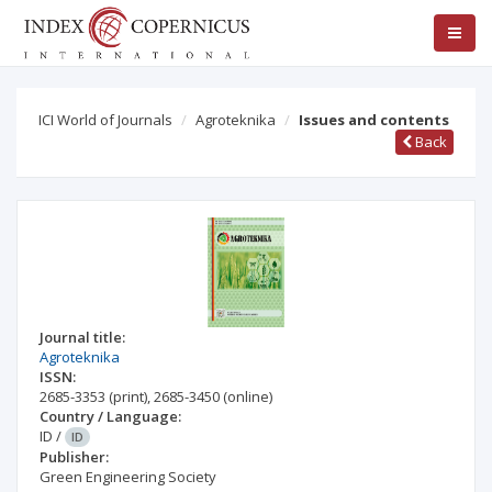
ICI World of Journals
Agroteknika
Issues and contents
Back
Journal title:
Agroteknika
ISSN:
2685-3353
(print)
,
2685-3450
(online)
Country / Language:
ID
/
ID
Publisher:
Green Engineering Society