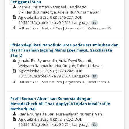
Pengganti Susu
Joshua Christmas Natanael Luwidharto
Viki HendiKurniaditya
Adelia NurPurnama Sari
Agroteknika
2026; 9
(2)
: 216-227;
DOI:
10.55043/agroteknika.v9i2.615;
Language:
ID
Full text: Yes | Abstract: Yes | Keywords: 5 | References: 25
EfisiensiAplikasi Nanofluid Urea pada Pertumbuhan dan
Hasil Tanaman Jagung Manis (Zea maysL. Saccharata
Sturt)
Junaidi Rio Syamsudin
Aulia Dewi Rosanti
Widyana Rahmatika
Nur Fitriyah
Fahmi Hidayat
Agroteknika
2026; 9
(2)
: 228-242;
DOI:
10.55043/agroteknika.v9i2.634;
Language:
ID
Full text: Yes | Abstract: Yes | Keywords: 4 | References: 31
Profil Sensori Abon Ikan Komersialdengan
MetodeCheck-All-That-Apply(CATA)dan IdealProfile
Method(IPM)
Ratna Nurmalita Sari
Nuramaliyah Nuramaliyah
Agroteknika
2026; 9
(2)
: 243-252;
DOI:
10.55043/agroteknika.v9i2.754;
Language:
ID