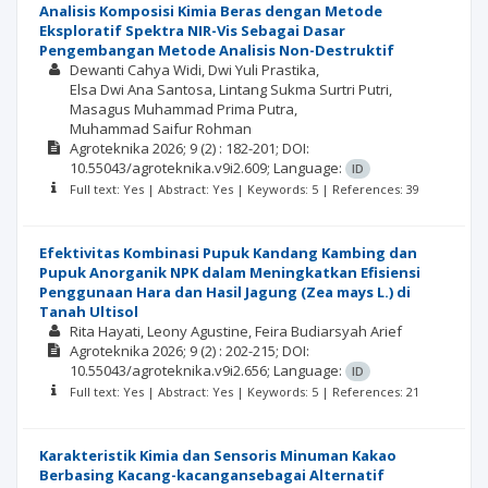
Analisis Komposisi Kimia Beras dengan Metode
Eksploratif Spektra NIR-Vis Sebagai Dasar
Pengembangan Metode Analisis Non-Destruktif
Dewanti Cahya Widi
Dwi Yuli Prastika
Elsa Dwi Ana Santosa
Lintang Sukma Surtri Putri
Masagus Muhammad Prima Putra
Muhammad Saifur Rohman
Agroteknika
2026; 9
(2)
: 182-201;
DOI:
10.55043/agroteknika.v9i2.609;
Language:
ID
Full text: Yes | Abstract: Yes | Keywords: 5 | References: 39
Efektivitas Kombinasi Pupuk Kandang Kambing dan
Pupuk Anorganik NPK dalam Meningkatkan Efisiensi
Penggunaan Hara dan Hasil Jagung (Zea mays L.) di
Tanah Ultisol
Rita Hayati
Leony Agustine
Feira Budiarsyah Arief
Agroteknika
2026; 9
(2)
: 202-215;
DOI:
10.55043/agroteknika.v9i2.656;
Language:
ID
Full text: Yes | Abstract: Yes | Keywords: 5 | References: 21
Karakteristik Kimia dan Sensoris Minuman Kakao
Berbasing Kacang-kacangansebagai Alternatif