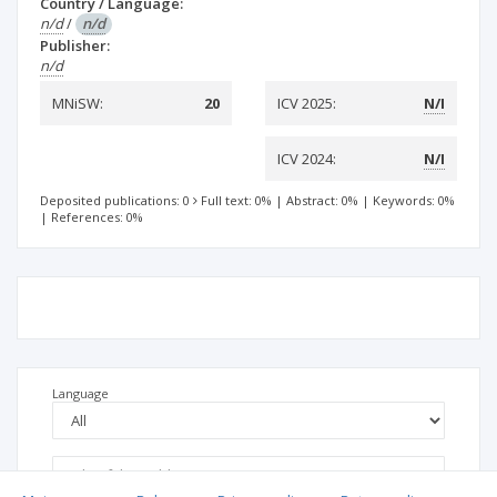
Country / Language:
n/d
/
n/d
Publisher:
n/d
MNiSW:
20
ICV 2025:
N/I
ICV 2024:
N/I
Deposited publications: 0
Full text: 0%
|
Abstract: 0%
|
Keywords: 0%
|
References: 0%
Language