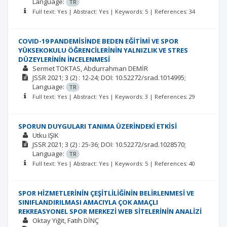
Language:
TR
Full text: Yes | Abstract: Yes | Keywords: 5 | References: 34
COVID-19 PANDEMİSİNDE BEDEN EĞİTİMİ VE SPOR
YÜKSEKOKULU ÖĞRENCİLERİNİN YALNIZLIK VE STRES
DÜZEYLERİNİN İNCELENMESİ
Sermet TOKTAS
Abdurrahman DEMİR
JSSR
2021; 3
(2)
: 12-24;
DOI: 10.52272/srad.1014995;
Language:
TR
Full text: Yes | Abstract: Yes | Keywords: 3 | References: 29
SPORUN DUYGULARI TANIMA ÜZERİNDEKİ ETKİSİ
Utku IŞIK
JSSR
2021; 3
(2)
: 25-36;
DOI: 10.52272/srad.1028570;
Language:
TR
Full text: Yes | Abstract: Yes | Keywords: 5 | References: 40
SPOR HİZMETLERİNİN ÇEŞİTLİLİĞİNİN BELİRLENMESİ VE
SINIFLANDIRILMASI AMACIYLA ÇOK AMAÇLI
REKREASYONEL SPOR MERKEZİ WEB SİTELERİNİN ANALİZİ
Oktay Yiğit
Fatih DİNÇ