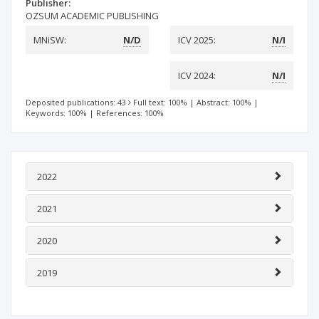
Publisher:
OZSUM ACADEMIC PUBLISHING
MNiSW:
N/D
ICV 2025:
N/I
ICV 2024:
N/I
Deposited publications: 43
Full text: 100%
|
Abstract: 100%
|
Keywords: 100%
|
References: 100%
2022
2021
2020
2019