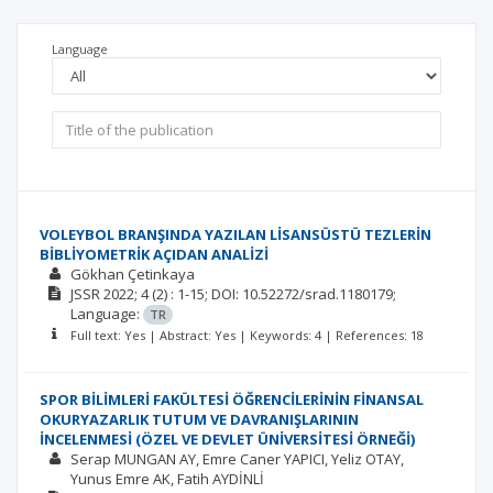
Language
VOLEYBOL BRANŞINDA YAZILAN LİSANSÜSTÜ TEZLERİN
BİBLİYOMETRİK AÇIDAN ANALİZİ
Gökhan Çetinkaya
JSSR
2022; 4
(2)
: 1-15;
DOI: 10.52272/srad.1180179;
Language:
TR
Full text: Yes | Abstract: Yes | Keywords: 4 | References: 18
SPOR BİLİMLERİ FAKÜLTESİ ÖĞRENCİLERİNİN FİNANSAL
OKURYAZARLIK TUTUM VE DAVRANIŞLARININ
İNCELENMESİ (ÖZEL VE DEVLET ÜNİVERSİTESİ ÖRNEĞİ)
Serap MUNGAN AY
Emre Caner YAPICI
Yeliz OTAY
Yunus Emre AK
Fatih AYDİNLİ