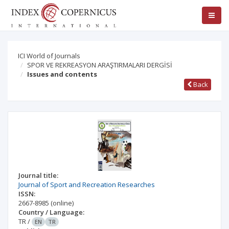
ICI World of Journals
SPOR VE REKREASYON ARAŞTIRMALARI DERGİSİ
Issues and contents
Back
Journal title:
Journal of Sport and Recreation Researches
ISSN:
2667-8985
(online)
Country / Language:
TR
/
EN
TR