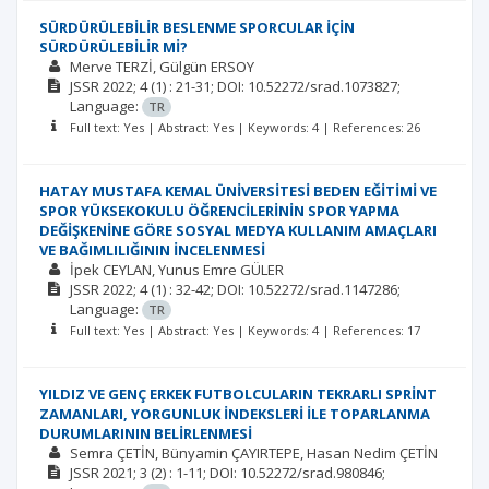
SÜRDÜRÜLEBİLİR BESLENME SPORCULAR İÇİN
SÜRDÜRÜLEBİLİR Mİ?
Merve TERZİ
Gülgün ERSOY
JSSR
2022; 4
(1)
: 21-31;
DOI: 10.52272/srad.1073827;
Language:
TR
Full text: Yes | Abstract: Yes | Keywords: 4 | References: 26
HATAY MUSTAFA KEMAL ÜNİVERSİTESİ BEDEN EĞİTİMİ VE
SPOR YÜKSEKOKULU ÖĞRENCİLERİNİN SPOR YAPMA
DEĞİŞKENİNE GÖRE SOSYAL MEDYA KULLANIM AMAÇLARI
VE BAĞIMLILIĞININ İNCELENMESİ
İpek CEYLAN
Yunus Emre GÜLER
JSSR
2022; 4
(1)
: 32-42;
DOI: 10.52272/srad.1147286;
Language:
TR
Full text: Yes | Abstract: Yes | Keywords: 4 | References: 17
YILDIZ VE GENÇ ERKEK FUTBOLCULARIN TEKRARLI SPRİNT
ZAMANLARI, YORGUNLUK İNDEKSLERİ İLE TOPARLANMA
DURUMLARININ BELİRLENMESİ
Semra ÇETİN
Bünyamin ÇAYIRTEPE
Hasan Nedim ÇETİN
JSSR
2021; 3
(2)
: 1-11;
DOI: 10.52272/srad.980846;