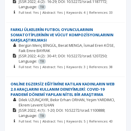
JSSR
2022; 4
(2)
: 16-29;
DOI: 10.52272/srad.1187772;
Language:
TR
Full text: Yes | Abstract: Yes | Keywords: 4 | References: 33
FARKLI ÜLKELERİN FUTBOL OYUNCULARININ
SOMATOTİPLERİNİN VE VÜCUT KOMPOZİSYONLARININ
KARŞILAŞTIRILMASI
Bergün Meriç BİNGÜL
Berat MENGA
İsmail Eren KÖSE
Faik Emre BAYRAK
JSSR
2022; 4
(2)
: 30-41;
DOI: 10.52272/srad.1207250;
Language:
TR
Full text: Yes | Abstract: Yes | Keywords: 3 | References: 38
ONLİNE EGZERSİZ EĞİTİMİNE KATILAN KADINLARIN WEB
2.0 ARAÇLARINI KULLANIM DENEYİMLERİ: COVID-19
PANDEMİ DÖNEMİ YAPILAN NİTEL BİR ARAŞTIRMA
Dilek UZUNÇAYIR
Bekir Erhan ORHAN
Yeşim YARDIMCI
Ekrem Levent İLHAN
JSSR
2022; 4
(1)
: 1-20;
DOI: 10.52272/srad.1100888;
Language:
TR
Full text: Yes | Abstract: Yes | Keywords: 5 | References: 43