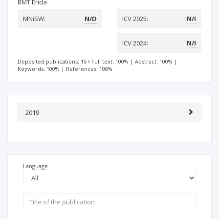
BMT Erida
MNiSW:
N/D
ICV 2025:
N/I
ICV 2024:
N/I
Deposited publications: 15
Full text: 100%
|
Abstract: 100%
|
Keywords: 100%
|
References: 100%
2019
Language