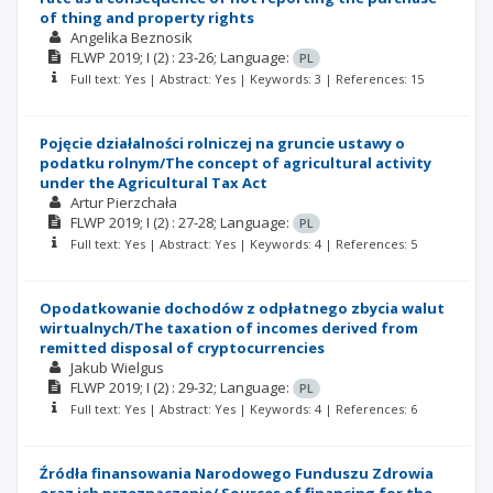
of thing and property rights
Angelika Beznosik
FLWP
2019; I
(2)
: 23-26;
Language:
PL
Full text: Yes | Abstract: Yes | Keywords: 3 | References: 15
Pojęcie działalności rolniczej na gruncie ustawy o
podatku rolnym/The concept of agricultural activity
under the Agricultural Tax Act
Artur Pierzchała
FLWP
2019; I
(2)
: 27-28;
Language:
PL
Full text: Yes | Abstract: Yes | Keywords: 4 | References: 5
Opodatkowanie dochodów z odpłatnego zbycia walut
wirtualnych/The taxation of incomes derived from
remitted disposal of cryptocurrencies
Jakub Wielgus
FLWP
2019; I
(2)
: 29-32;
Language:
PL
Full text: Yes | Abstract: Yes | Keywords: 4 | References: 6
Źródła finansowania Narodowego Funduszu Zdrowia