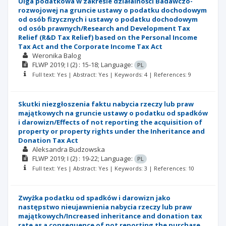
Ulga podatkowa w zakresie działalności Badawczo-
rozwojowej na gruncie ustawy o podatku dochodowym
od osób fizycznych i ustawy o podatku dochodowym
od osób prawnych/Research and Development Tax
Relief (R&D Tax Relief) based on the Personal Income
Tax Act and the Corporate Income Tax Act
Weronika Balog
FLWP
2019; I
(2)
: 15-18;
Language:
PL
Full text: Yes | Abstract: Yes | Keywords: 4 | References: 9
Skutki niezgłoszenia faktu nabycia rzeczy lub praw
majątkowych na gruncie ustawy o podatku od spadków
i darowizn/Effects of not reporting the acquisition of
property or property rights under the Inheritance and
Donation Tax Act
Aleksandra Budzowska
FLWP
2019; I
(2)
: 19-22;
Language:
PL
Full text: Yes | Abstract: Yes | Keywords: 3 | References: 10
Zwyżka podatku od spadków i darowizn jako
następstwo nieujawnienia nabycia rzeczy lub praw
majątkowych/Increased inheritance and donation tax
rate as a consequence of not reporting the purchase