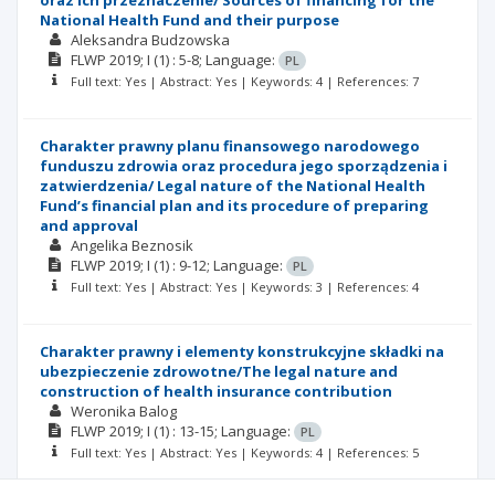
oraz ich przeznaczenie/ Sources of financing for the
National Health Fund and their purpose
Aleksandra Budzowska
FLWP
2019; I
(1)
: 5-8;
Language:
PL
Full text: Yes | Abstract: Yes | Keywords: 4 | References: 7
Charakter prawny planu finansowego narodowego
funduszu zdrowia oraz procedura jego sporządzenia i
zatwierdzenia/ Legal nature of the National Health
Fund’s financial plan and its procedure of preparing
and approval
Angelika Beznosik
FLWP
2019; I
(1)
: 9-12;
Language:
PL
Full text: Yes | Abstract: Yes | Keywords: 3 | References: 4
Charakter prawny i elementy konstrukcyjne składki na
ubezpieczenie zdrowotne/The legal nature and
construction of health insurance contribution
Weronika Balog
FLWP
2019; I
(1)
: 13-15;
Language:
PL
Full text: Yes | Abstract: Yes | Keywords: 4 | References: 5