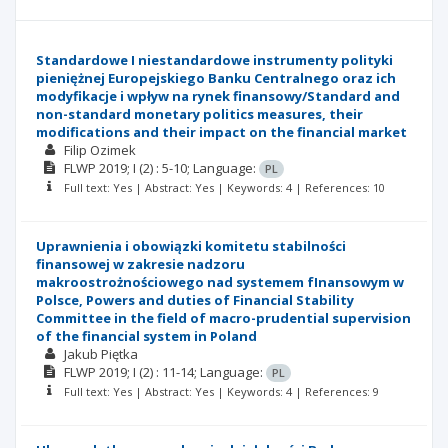
Standardowe I niestandardowe instrumenty polityki
pieniężnej Europejskiego Banku Centralnego oraz ich
modyfikacje i wpływ na rynek finansowy/Standard and
non-standard monetary politics measures, their
modifications and their impact on the financial market
Filip Ozimek
FLWP
2019; I
(2)
: 5-10;
Language:
PL
Full text: Yes | Abstract: Yes | Keywords: 4 | References: 10
Uprawnienia i obowiązki komitetu stabilności
finansowej w zakresie nadzoru
makroostrożnościowego nad systemem fInansowym w
Polsce, Powers and duties of Financial Stability
Committee in the field of macro-prudential supervision
of the financial system in Poland
Jakub Piętka
FLWP
2019; I
(2)
: 11-14;
Language:
PL
Full text: Yes | Abstract: Yes | Keywords: 4 | References: 9