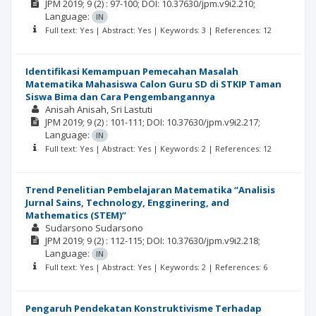
JPM
2019; 9
(2)
: 97-100;
DOI: 10.37630/jpm.v9i2.210;
Language:
IN
Full text: Yes | Abstract: Yes | Keywords: 3 | References: 12
Identifikasi Kemampuan Pemecahan Masalah
Matematika Mahasiswa Calon Guru SD di STKIP Taman
Siswa Bima dan Cara Pengembangannya
Anisah Anisah
Sri Lastuti
JPM
2019; 9
(2)
: 101-111;
DOI: 10.37630/jpm.v9i2.217;
Language:
IN
Full text: Yes | Abstract: Yes | Keywords: 2 | References: 12
Trend Penelitian Pembelajaran Matematika “Analisis
Jurnal Sains, Technology, Engginering, and
Mathematics (STEM)”
Sudarsono Sudarsono
JPM
2019; 9
(2)
: 112-115;
DOI: 10.37630/jpm.v9i2.218;
Language:
IN
Full text: Yes | Abstract: Yes | Keywords: 2 | References: 6
Pengaruh Pendekatan Konstruktivisme Terhadap