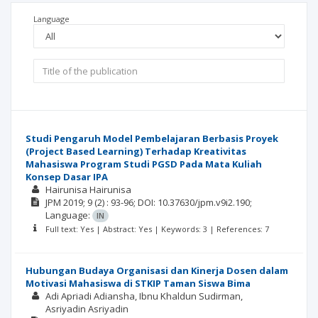
Language
Studi Pengaruh Model Pembelajaran Berbasis Proyek
(Project Based Learning) Terhadap Kreativitas
Mahasiswa Program Studi PGSD Pada Mata Kuliah
Konsep Dasar IPA
Hairunisa Hairunisa
JPM
2019; 9
(2)
: 93-96;
DOI: 10.37630/jpm.v9i2.190;
Language:
IN
Full text: Yes | Abstract: Yes | Keywords: 3 | References: 7
Hubungan Budaya Organisasi dan Kinerja Dosen dalam
Motivasi Mahasiswa di STKIP Taman Siswa Bima
Adi Apriadi Adiansha
Ibnu Khaldun Sudirman
Asriyadin Asriyadin