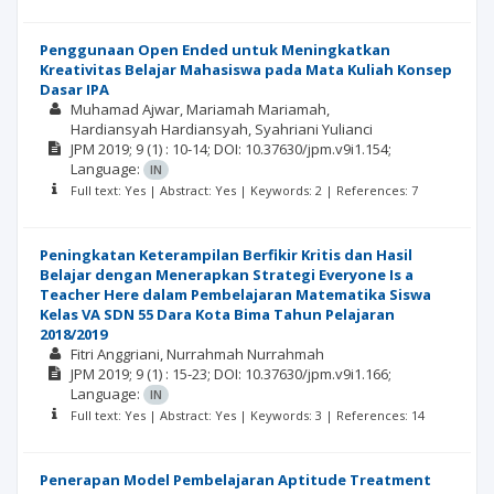
Penggunaan Open Ended untuk Meningkatkan
Kreativitas Belajar Mahasiswa pada Mata Kuliah Konsep
Dasar IPA
Muhamad Ajwar
Mariamah Mariamah
Hardiansyah Hardiansyah
Syahriani Yulianci
JPM
2019; 9
(1)
: 10-14;
DOI: 10.37630/jpm.v9i1.154;
Language:
IN
Full text: Yes | Abstract: Yes | Keywords: 2 | References: 7
Peningkatan Keterampilan Berfikir Kritis dan Hasil
Belajar dengan Menerapkan Strategi Everyone Is a
Teacher Here dalam Pembelajaran Matematika Siswa
Kelas VA SDN 55 Dara Kota Bima Tahun Pelajaran
2018/2019
Fitri Anggriani
Nurrahmah Nurrahmah
JPM
2019; 9
(1)
: 15-23;
DOI: 10.37630/jpm.v9i1.166;
Language:
IN
Full text: Yes | Abstract: Yes | Keywords: 3 | References: 14
Penerapan Model Pembelajaran Aptitude Treatment