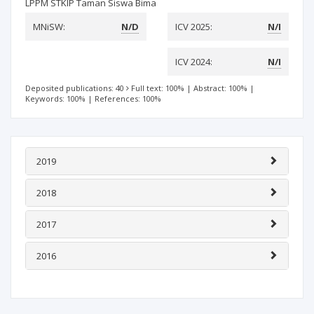
LPPM STKIP Taman Siswa Bima
MNiSW:
N/D
ICV 2025:
N/I
ICV 2024:
N/I
Deposited publications: 40
Full text: 100%
|
Abstract: 100%
|
Keywords: 100%
|
References: 100%
2019
2018
2017
2016