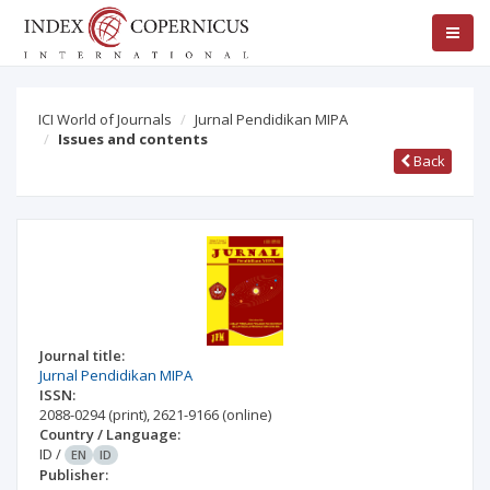
ICI World of Journals
Jurnal Pendidikan MIPA
Issues and contents
Back
Journal title:
Jurnal Pendidikan MIPA
ISSN:
2088-0294
(print)
,
2621-9166
(online)
Country / Language:
ID
/
EN
ID
Publisher: