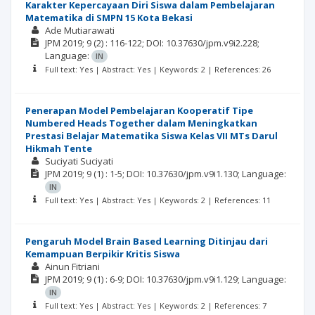
Karakter Kepercayaan Diri Siswa dalam Pembelajaran
Matematika di SMPN 15 Kota Bekasi
Ade Mutiarawati
JPM
2019; 9
(2)
: 116-122;
DOI: 10.37630/jpm.v9i2.228;
Language:
IN
Full text: Yes | Abstract: Yes | Keywords: 2 | References: 26
Penerapan Model Pembelajaran Kooperatif Tipe
Numbered Heads Together dalam Meningkatkan
Prestasi Belajar Matematika Siswa Kelas VII MTs Darul
Hikmah Tente
Suciyati Suciyati
JPM
2019; 9
(1)
: 1-5;
DOI: 10.37630/jpm.v9i1.130;
Language:
IN
Full text: Yes | Abstract: Yes | Keywords: 2 | References: 11
Pengaruh Model Brain Based Learning Ditinjau dari
Kemampuan Berpikir Kritis Siswa
Ainun Fitriani
JPM
2019; 9
(1)
: 6-9;
DOI: 10.37630/jpm.v9i1.129;
Language:
IN
Full text: Yes | Abstract: Yes | Keywords: 2 | References: 7