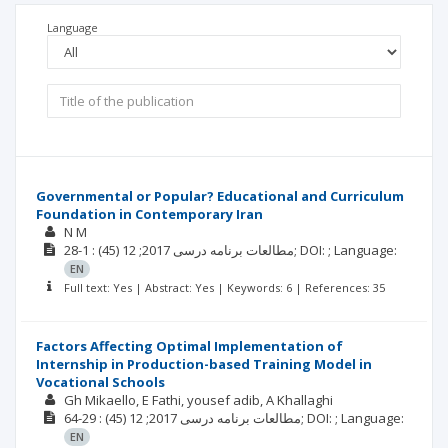
Language
Governmental or Popular? Educational and Curriculum
Foundation in Contemporary Iran
N M
(45)
2017; 12
مطالعات برنامه درسی
: 1-28;
DOI: ;
Language:
EN
Full text: Yes | Abstract: Yes | Keywords: 6 | References: 35
Factors Affecting Optimal Implementation of
Internship in Production-based Training Model in
Vocational Schools
Gh Mikaello
E Fathi
yousef adib
A Khallaghi
(45)
2017; 12
مطالعات برنامه درسی
: 29-64;
DOI: ;
Language:
EN