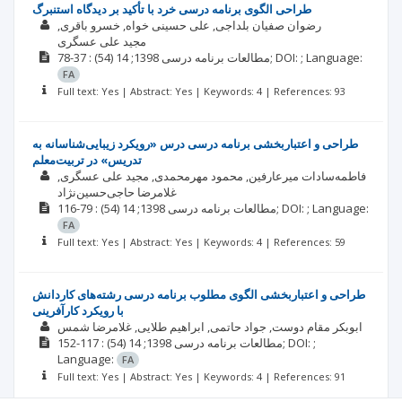
طراحی الگوی برنامه درسی خرد با تأکید بر دیدگاه استنبرگ
رضوان صفیان بلداجی
علی حسینی خواه
خسرو باقری
مجید علی عسگری
(54)
1398; 14
مطالعات برنامه درسی
: 37-78;
DOI: ;
Language:
FA
Full text: Yes | Abstract: Yes | Keywords: 4 | References: 93
طراحی و اعتباربخشی برنامه درسی درس «رویکرد زیبایی‌شناسانه به
تدریس» در تربیت‌معلم
فاطمه‌سادات میرعارفین
محمود مهرمحمدی
مجید علی عسگری
غلامرضا حاجی‌حسین‌نژاد
(54)
1398; 14
مطالعات برنامه درسی
: 79-116;
DOI: ;
Language:
FA
Full text: Yes | Abstract: Yes | Keywords: 4 | References: 59
طراحی و اعتباربخشی الگوی مطلوب برنامه درسی رشته‌های کاردانش
با رویکرد کارآفرینی
ابوبکر مقام دوست
جواد حاتمی
ابراهیم طلایی
غلامرضا شمس
(54)
1398; 14
مطالعات برنامه درسی
: 117-152;
DOI: ;
Language:
FA
Full text: Yes | Abstract: Yes | Keywords: 4 | References: 91