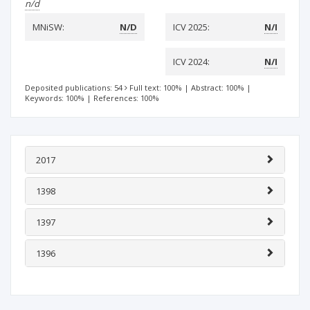
n/d
MNiSW:
N/D
ICV 2025:
N/I
ICV 2024:
N/I
Deposited publications: 54
Full text: 100%
|
Abstract: 100%
|
Keywords: 100%
|
References: 100%
2017
1398
1397
1396