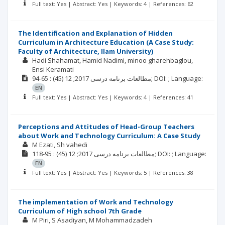
Full text: Yes | Abstract: Yes | Keywords: 4 | References: 62
The Identification and Explanation of Hidden
Curriculum in Architecture Education (A Case Study:
Faculty of Architecture, Ilam University)
Hadi Shahamat
Hamid Nadimi
minoo gharehbaglou
Ensi Keramati
(45)
2017; 12
مطالعات برنامه درسی
: 65-94;
DOI: ;
Language:
EN
Full text: Yes | Abstract: Yes | Keywords: 4 | References: 41
Perceptions and Attitudes of Head-Group Teachers
about Work and Technology Curriculum: A Case Study
M Ezati
Sh vahedi
(45)
2017; 12
مطالعات برنامه درسی
: 95-118;
DOI: ;
Language:
EN
Full text: Yes | Abstract: Yes | Keywords: 5 | References: 38
The implementation of Work and Technology
Curriculum of High school 7th Grade
M Piri
S Asadiyan
M Mohammadzadeh