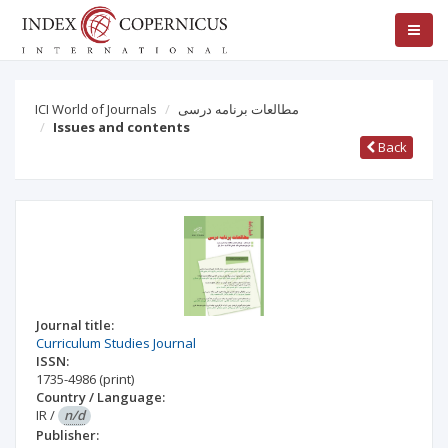
ICI World of Journals
مطالعات برنامه درسی
Issues and contents
Back
Journal title:
Curriculum Studies Journal
ISSN:
1735-4986
(print)
Country / Language:
IR
/
n/d
Publisher: