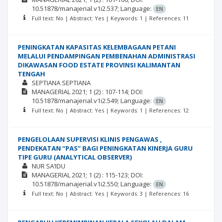
10.51878/manajerial.v1i2.537;
Language:
EN
Full text: No | Abstract: Yes | Keywords: 1 | References: 11
PENINGKATAN KAPASITAS KELEMBAGAAN PETANI
MELALUI PENDAMPINGAN PEMBENAHAN ADMINISTRASI
DIKAWASAN FOOD ESTATE PROVINSI KALIMANTAN
TENGAH
SEPTIANA SEPTIANA
MANAGERIAL
2021; 1
(2)
: 107-114;
DOI:
10.51878/manajerial.v1i2.549;
Language:
EN
Full text: No | Abstract: Yes | Keywords: 1 | References: 12
PENGELOLAAN SUPERVISI KLINIS PENGAWAS ,
PENDEKATAN “PAS” BAGI PENINGKATAN KINERJA GURU
TIPE GURU (ANALYTICAL OBSERVER)
NUR SA’IDU
MANAGERIAL
2021; 1
(2)
: 115-123;
DOI:
10.51878/manajerial.v1i2.550;
Language:
EN
Full text: No | Abstract: Yes | Keywords: 3 | References: 16