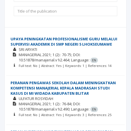
UPAYA PENINGKATAN PROFESIONALISME GURU MELALUI
SUPERVISI AKADEMIK DI SMP NEGERI 5 LHOKSEUMAWE
SRI ARYATI
MANAGERIAL
2021; 1
(2)
: 70-75;
DOI:
10.51878/manajerial.v1i2.464;
Language:
EN
Full text: No | Abstract: Yes | Keywords: 1 | References: 14
PERANAN PENGAWAS SEKOLAH DALAM MENINGKATKAN
KOMPETENSI MANAJERIAL KEPALA MADRASAH STUDI
KASUS DI MI WIDADA KABUPATEN BLITAR
ULFATUR ROSYIDAH
MANAGERIAL
2021; 1
(2)
: 76-84;
DOI:
10.51878/manajerial.v1i2.490;
Language:
EN
Full text: No | Abstract: Yes | Keywords: 3 | References: 25