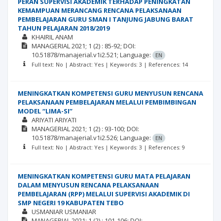
PERAN SUPERVISI AKADEMIK TERHADAP PENINGKATAN
KEMAMPUAN MERANCANG RENCANA PELAKSANAAN
PEMBELAJARAN GURU SMAN I TANJUNG JABUNG BARAT
TAHUN PELAJARAN 2018/2019
KHAIRIL ANAM
MANAGERIAL
2021; 1
(2)
: 85-92;
DOI:
10.51878/manajerial.v1i2.521;
Language:
EN
Full text: No | Abstract: Yes | Keywords: 3 | References: 14
MENINGKATKAN KOMPETENSI GURU MENYUSUN RENCANA
PELAKSANAAN PEMBELAJARAN MELALUI PEMBIMBINGAN
MODEL “LIMA-SI”
ARIYATI ARIYATI
MANAGERIAL
2021; 1
(2)
: 93-100;
DOI:
10.51878/manajerial.v1i2.526;
Language:
EN
Full text: No | Abstract: Yes | Keywords: 3 | References: 9
MENINGKATKAN KOMPETENSI GURU MATA PELAJARAN
DALAM MENYUSUN RENCANA PELAKSANAAN
PEMBELAJARAN (RPP) MELALUI SUPERVISI AKADEMIK DI
SMP NEGERI 19 KABUPATEN TEBO
USMANIAR USMANIAR
MANAGERIAL
2021; 1
(2)
: 101-106;
DOI: