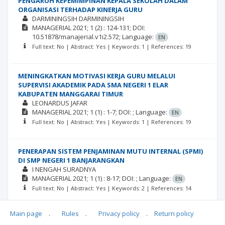
PENGARUH KEPEMIMPINAN KEPALA SEKOLAH DALAM
ORGANISASI TERHADAP KINERJA GURU
DARMININGSIH DARMININGSIH
MANAGERIAL
2021; 1
(2)
: 124-131;
DOI:
10.51878/manajerial.v1i2.572;
Language:
EN
Full text: No | Abstract: Yes | Keywords: 1 | References: 19
MENINGKATKAN MOTIVASI KERJA GURU MELALUI
SUPERVISI AKADEMIK PADA SMA NEGERI 1 ELAR
KABUPATEN MANGGARAI TIMUR
LEONARDUS JAFAR
MANAGERIAL
2021; 1
(1)
: 1-7;
DOI: ;
Language:
EN
Full text: No | Abstract: Yes | Keywords: 1 | References: 19
PENERAPAN SISTEM PENJAMINAN MUTU INTERNAL (SPMI)
DI SMP NEGERI 1 BANJARANGKAN
I NENGAH SURADNYA
MANAGERIAL
2021; 1
(1)
: 8-17;
DOI: ;
Language:
EN
Full text: No | Abstract: Yes | Keywords: 2 | References: 14
Main page
.
Rules
.
Privacy policy
.
Return policy