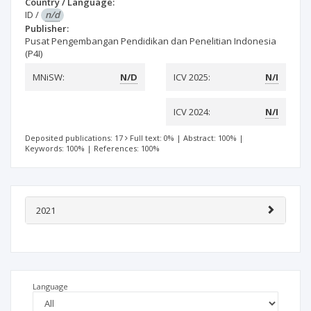
Country / Language:
ID
/
n/d
Publisher:
Pusat Pengembangan Pendidikan dan Penelitian Indonesia
(P4I)
MNiSW:
N/D
ICV 2025:
N/I
ICV 2024:
N/I
Deposited publications: 17
Full text: 0%
|
Abstract: 100%
|
Keywords: 100%
|
References: 100%
2021
Language